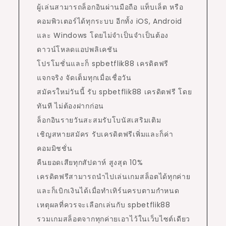
ผู้เล่นสามารถล็อกอินผ่านมือถือ แท็บเล็ต หรือ
คอมพิวเตอร์ได้ทุกระบบ อีกทั้ง iOS, Android
และ Windows โดยไม่จำเป็นจำเป็นต้อง
ดาวน์โหลดแอปพลิเคชัน
โปรโมชั่นและก็ spbetflik88 เครดิตฟรี
แจกจริง จัดเต็มทุกเมื่อเชื่อวัน
สมัครใหม่วันนี้ รับ spbetflik88 เครดิตฟรี โดย
ทันที ไม่ต้องฝากก่อน
ล็อกอินรายวันสะสมรับโบนัสเสริมเติม
เชิญสหายสมัคร รับเครดิตฟรีเพิ่มและก็ค่า
คอมมิชชั่น
คืนยอดเสียทุกสัปดาห์ สูงสุด 10%
เครดิตฟรีสามารถนำไปเล่นเกมสล็อตได้ทุกค่าย
และก็เบิกเงินได้เมื่อทำเทิร์นครบตามกำหนด
เหตุผลที่ควรจะเลือกเล่นกับ spbetflik88
รวมเกมสล็อตจากทุกค่ายเอาไว้ในเว็บไซต์เดียว