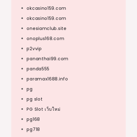
okcasino159.com
okcasino159.com
onesiamclub.site
onoplus168.com
p2vvip
pananthai99.com
panda555
paramax1688.info
pg
pg slot
PG Slot เว็บใหม่
pg168
pg718