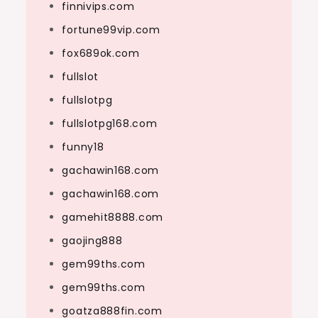
finnivips.com
fortune99vip.com
fox689ok.com
fullslot
fullslotpg
fullslotpg168.com
funny18
gachawin168.com
gachawin168.com
gamehit8888.com
gaojing888
gem99ths.com
gem99ths.com
goatza888fin.com