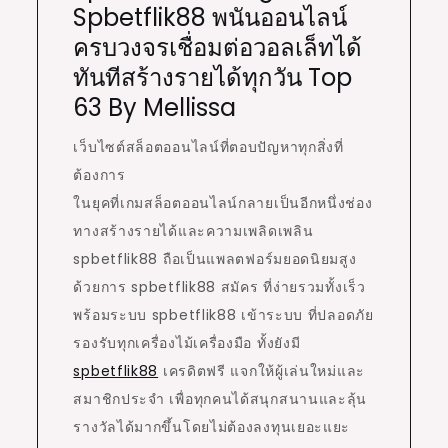
Spbetflik88 พนันออนไลน์
ครบวงจรเชื่อมต่อวอลเล็ทได้
ทันทีสร้างรายได้ทุกวัน Top
63 By Mellissa
เว็บไซต์สล็อตออนไลน์ที่ตอบปัญหาทุกสิ่งที่
ต้องการ
ในยุคที่เกมสล็อตออนไลน์กลายเป็นอีกหนึ่งช่อง
ทางสร้างรายได้และความเพลิดเพลิน
spbetflik88 ถือเป็นแพลตฟอร์มยอดนิยมสูง
ด้วยการ spbetflik88 สมัคร ที่ง่ายรวมทั้งเร็ว
พร้อมระบบ spbetflik88 เข้าระบบ ที่ปลอดภัย
รองรับทุกเครื่องไม้เครื่องมือ ทั้งยังมี
spbetflik88
เครดิตฟรี แจกให้ผู้เล่นใหม่และ
สมาชิกประจำ เพื่อทุกคนได้สนุกสนานและลุ้น
รางวัลได้มากขึ้นโดยไม่ต้องลงทุนเยอะแยะ