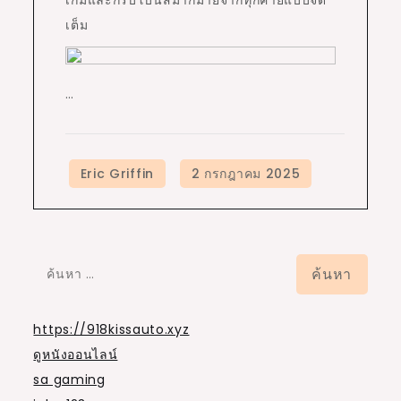
เกมและก็รับโบนัสมากมายจากทุกค่ายแบบจัด
เต็ม
…
ค้นหา
สำหรับ:
https://918kissauto.xyz
ดูหนังออนไลน์
sa gaming