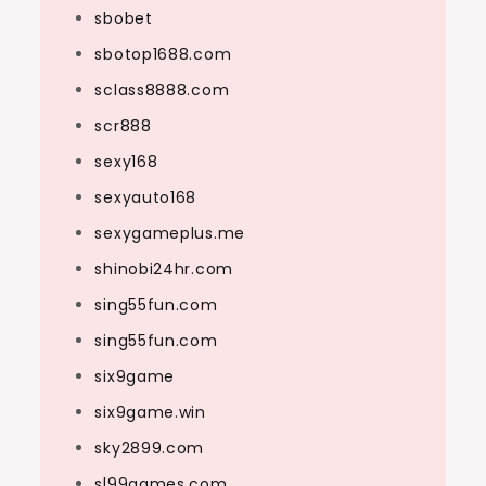
sbobet
sbotop1688.com
sclass8888.com
scr888
sexy168
sexyauto168
sexygameplus.me
shinobi24hr.com
sing55fun.com
sing55fun.com
six9game
six9game.win
sky2899.com
sl99games.com