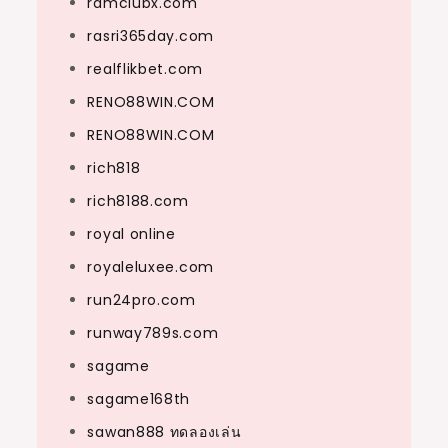
ramclubx.com
rasri365day.com
realflikbet.com
RENO88WIN.COM
RENO88WIN.COM
rich818
rich8188.com
royal online
royaleluxee.com
run24pro.com
runway789s.com
sagame
sagame168th
sawan888 ทดลองเล่น