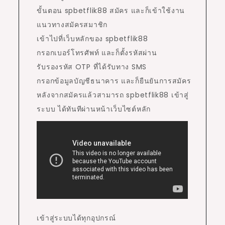
ขั้นตอน spbetflik88 สมัคร และก็เข้าใช้งาน
แนวทางสมัครสมาชิก
เข้าไปที่เว็บหลักของ spbetflik88
กรอกเบอร์โทรศัพท์ และก็ตั้งรหัสผ่าน
รับรองรหัส OTP ที่ได้รับทาง SMS
กรอกข้อมูลบัญชีธนาคาร และก็ยืนยันการสมัคร
หลังจากสมัครแล้วสามารถ spbetflik88 เข้าสู่
ระบบ ได้ทันทีผ่านหน้าเว็บไซต์หลัก
เข้าสู่ระบบได้ทุกอุปกรณ์