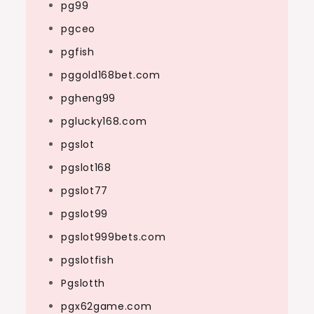
pg99
pgceo
pgfish
pggold168bet.com
pgheng99
pglucky168.com
pgslot
pgslot168
pgslot77
pgslot99
pgslot999bets.com
pgslotfish
Pgslotth
pgx62game.com