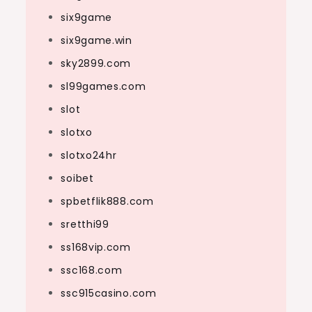
six9game
six9game.win
sky2899.com
sl99games.com
slot
slotxo
slotxo24hr
soibet
spbetflik888.com
sretthi99
ss168vip.com
ssc168.com
ssc915casino.com