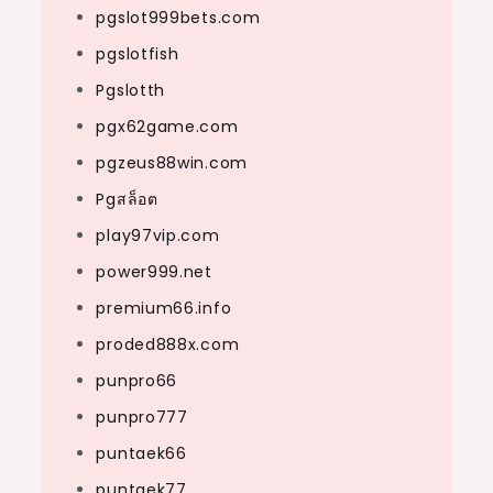
pgslot999bets.com
pgslotfish
Pgslotth
pgx62game.com
pgzeus88win.com
Pgสล็อต
play97vip.com
power999.net
premium66.info
proded888x.com
punpro66
punpro777
puntaek66
puntaek77