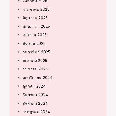
สิงหาคม 2025
กรกฎาคม 2025
มิถุนายน 2025
พฤษภาคม 2025
เมษายน 2025
มีนาคม 2025
กุมภาพันธ์ 2025
มกราคม 2025
ธันวาคม 2024
พฤศจิกายน 2024
ตุลาคม 2024
กันยายน 2024
สิงหาคม 2024
กรกฎาคม 2024