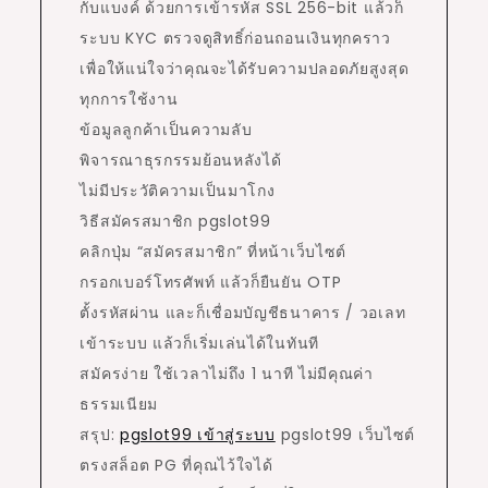
กับแบงค์ ด้วยการเข้ารหัส SSL 256-bit แล้วก็
ระบบ KYC ตรวจดูสิทธิ์ก่อนถอนเงินทุกคราว
เพื่อให้แน่ใจว่าคุณจะได้รับความปลอดภัยสูงสุด
ทุกการใช้งาน
ข้อมูลลูกค้าเป็นความลับ
พิจารณาธุรกรรมย้อนหลังได้
ไม่มีประวัติความเป็นมาโกง
วิธีสมัครสมาชิก pgslot99
คลิกปุ่ม “สมัครสมาชิก” ที่หน้าเว็บไซต์
กรอกเบอร์โทรศัพท์ แล้วก็ยืนยัน OTP
ตั้งรหัสผ่าน และก็เชื่อมบัญชีธนาคาร / วอเลท
เข้าระบบ แล้วก็เริ่มเล่นได้ในทันที
สมัครง่าย ใช้เวลาไม่ถึง 1 นาที ไม่มีคุณค่า
ธรรมเนียม
สรุป:
pgslot99 เข้าสู่ระบบ
pgslot99 เว็บไซต์
ตรงสล็อต PG ที่คุณไว้ใจได้