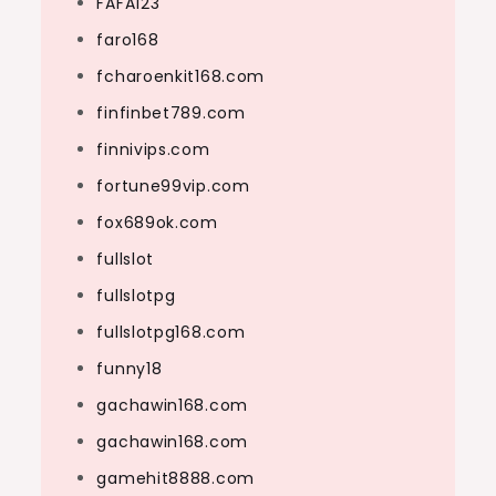
FAFA123
faro168
fcharoenkit168.com
finfinbet789.com
finnivips.com
fortune99vip.com
fox689ok.com
fullslot
fullslotpg
fullslotpg168.com
funny18
gachawin168.com
gachawin168.com
gamehit8888.com