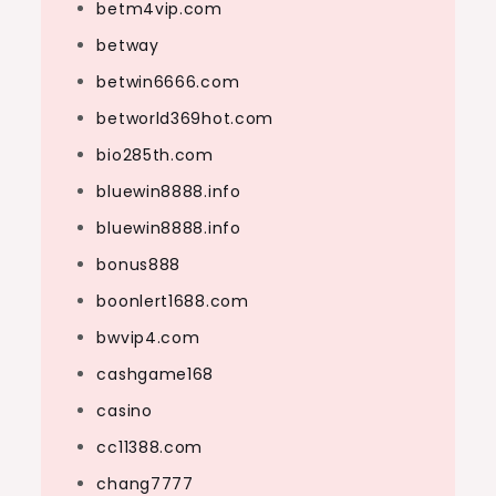
betm4vip.com
betway
betwin6666.com
betworld369hot.com
bio285th.com
bluewin8888.info
bluewin8888.info
bonus888
boonlert1688.com
bwvip4.com
cashgame168
casino
cc11388.com
chang7777