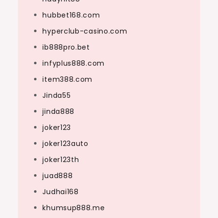
hubbet168.com
hyperclub-casino.com
ib888pro.bet
infyplus888.com
item388.com
Jinda55
jinda888
joker123
joker123auto
joker123th
juad888
Judhai168
khumsup888.me