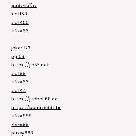
ดูหนังชนโรง
slot168
slot456
สล็อต66
joker 123
pg168
https://jin55.net
slot99
สล็อต66
slot44
https://judhai168.co
https://bonus888.life
สล็อต888
สล็อต99
pussy888