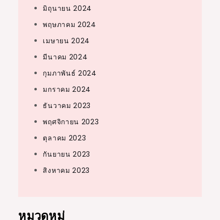
มิถุนายน 2024
พฤษภาคม 2024
เมษายน 2024
มีนาคม 2024
กุมภาพันธ์ 2024
มกราคม 2024
ธันวาคม 2023
พฤศจิกายน 2023
ตุลาคม 2023
กันยายน 2023
สิงหาคม 2023
หมวดหมู่