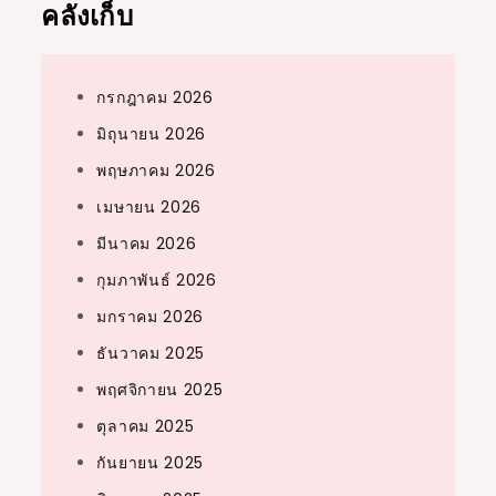
คลังเก็บ
กรกฎาคม 2026
มิถุนายน 2026
พฤษภาคม 2026
เมษายน 2026
มีนาคม 2026
กุมภาพันธ์ 2026
มกราคม 2026
ธันวาคม 2025
พฤศจิกายน 2025
ตุลาคม 2025
กันยายน 2025