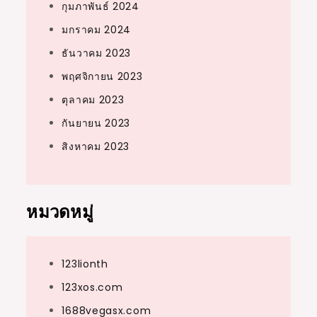
กุมภาพันธ์ 2024
มกราคม 2024
ธันวาคม 2023
พฤศจิกายน 2023
ตุลาคม 2023
กันยายน 2023
สิงหาคม 2023
หมวดหมู่
123lionth
123xos.com
1688vegasx.com