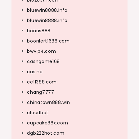
bio285th.com
bluewin8888.info
bluewin8888.info
bonus888
boonlert1688.com
bwvip4.com
cashgame168
casino
cc11388.com
chang7777
chinatown888.win
cloudbet
cupcake88x.com
dgb222hot.com