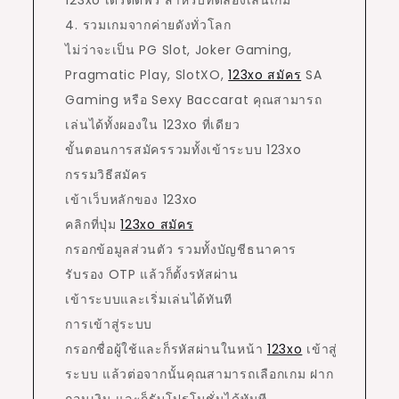
123xo เดรดิตฟรี สำหรับทดลองเล่นเกม
4. รวมเกมจากค่ายดังทั่วโลก
ไม่ว่าจะเป็น PG Slot, Joker Gaming,
Pragmatic Play, SlotXO,
123xo สมัคร
SA
Gaming หรือ Sexy Baccarat คุณสามารถ
เล่นได้ทั้งผองใน 123xo ที่เดียว
ขั้นตอนการสมัครรวมทั้งเข้าระบบ 123xo
กรรมวิธีสมัคร
เข้าเว็บหลักของ 123xo
คลิกที่ปุ่ม
123xo สมัคร
กรอกข้อมูลส่วนตัว รวมทั้งบัญชีธนาคาร
รับรอง OTP แล้วก็ตั้งรหัสผ่าน
เข้าระบบและเริ่มเล่นได้ทันที
การเข้าสู่ระบบ
กรอกชื่อผู้ใช้และก็รหัสผ่านในหน้า
123xo
เข้าสู่
ระบบ แล้วต่อจากนั้นคุณสามารถเลือกเกม ฝาก