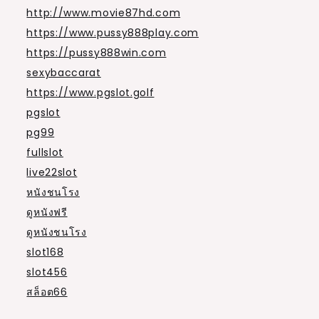
http://www.movie87hd.com
https://www.pussy888play.com
https://pussy888win.com
sexybaccarat
https://www.pgslot.golf
pgslot
pg99
fullslot
live22slot
หนังชนโรง
ดูหนังฟรี
ดูหนังชนโรง
slot168
slot456
สล็อต66