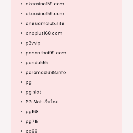
okcasino159.com
okcasino159.com
onesiamclub.site
onoplus168.com
p2vvip
pananthai99.com
panda555
paramax1688.info
pg
pg slot
PG Slot เว็บใหม่
pg168
pg718
pg99