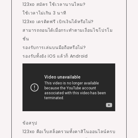
123xo สมัคร ใช้เวลานานไหม?
ใช้เวลาไม่เกิน 3 นาที
123xo เดรดิตฟรี เบิกเงินได้หรือไม่?
สามารถถอนได้เมื่อกระทำตามเงื่อนไขโปรโม
ชั่น
รองรับการเล่นบนมือถือหรือไม่?
รองรับทั้งยัง iOS แล้วก็ Android
ข้อสรุป
123xo คือเว็บสล็อตรวมทั้งคาสิโนออนไลน์ครบ