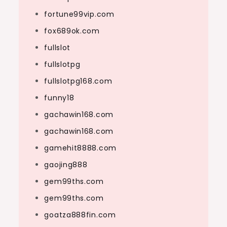
fortune99vip.com
fox689ok.com
fullslot
fullslotpg
fullslotpg168.com
funny18
gachawin168.com
gachawin168.com
gamehit8888.com
gaojing888
gem99ths.com
gem99ths.com
goatza888fin.com