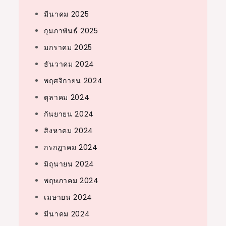
มีนาคม 2025
กุมภาพันธ์ 2025
มกราคม 2025
ธันวาคม 2024
พฤศจิกายน 2024
ตุลาคม 2024
กันยายน 2024
สิงหาคม 2024
กรกฎาคม 2024
มิถุนายน 2024
พฤษภาคม 2024
เมษายน 2024
มีนาคม 2024