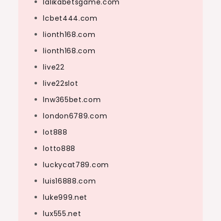
lalikabetsgame.com
lcbet444.com
lionth168.com
lionth168.com
live22
live22slot
lnw365bet.com
london6789.com
lot888
lotto888
luckycat789.com
luis16888.com
luke999.net
lux555.net