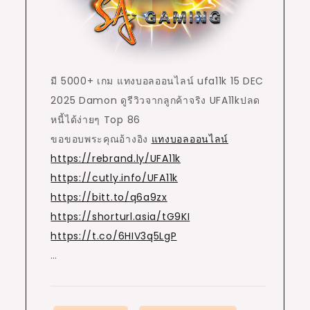
มี 5000+ เกม แทงบอลออนไลน์ ufa11k 15 DEC
2025 Damon ดูรีวิวจากลูกค้าจริง UFA11kปลด
หนี้ได้ง่ายๆ Top 86
ขอขอบพระคุณอ้างอิง
แทงบอลออนไลน์
https://rebrand.ly/UFA11k
https://cutly.info/UFA11k
https://bitt.to/q6a9zx
https://shorturl.asia/tG9KI
https://t.co/6HIV3q5LgP
…