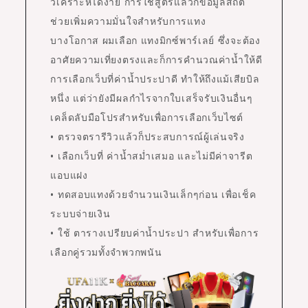
วิเคราะห์ได้ง่าย การใช้สูตรแล้วก็ข้อมูลสถิติ
ช่วยเพิ่มความมั่นใจสำหรับการแทง
บางโอกาส ผมเลือก แทงมิกซ์พาร์เลย์ ซึ่งจะต้อง
อาศัยความเที่ยงตรงและก็การคำนวณค่าน้ำให้ดี
การเลือกเว็บที่ค่าน้ำประปาดี ทำให้ถึงแม้เสียบิล
หนึ่ง แต่ว่ายังมีผลกำไรจากใบเสร็จรับเงินอื่นๆ
เคล็ดลับมือโปรสำหรับเพื่อการเลือกเว็บไซต์
• ตรวจตรารีวิวแล้วก็ประสบการณ์ผู้เล่นจริง
• เลือกเว็บที่ ค่าน้ำสม่ำเสมอ และไม่มีค่าจารีต
แอบแฝง
• ทดสอบแทงด้วยจำนวนเงินเล็กๆก่อน เพื่อเช็ค
ระบบจ่ายเงิน
• ใช้ ตารางเปรียบค่าน้ำประปา สำหรับเพื่อการ
เลือกคู่รวมทั้งจำพวกพนัน