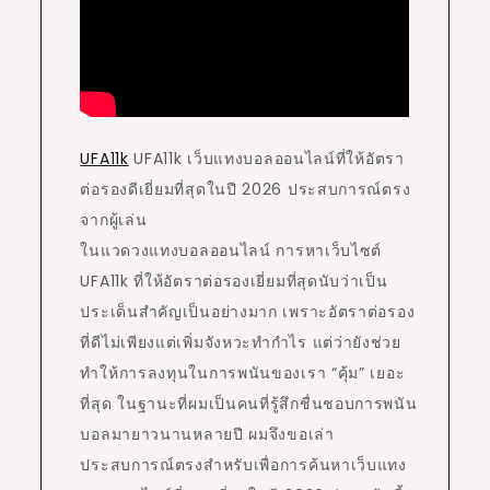
UFA11k
UFA11k เว็บแทงบอลออนไลน์ที่ให้อัตรา
ต่อรองดีเยี่ยมที่สุดในปี 2026 ประสบการณ์ตรง
จากผู้เล่น
ในแวดวงแทงบอลออนไลน์ การหาเว็บไซต์
UFA11k ที่ให้อัตราต่อรองเยี่ยมที่สุดนับว่าเป็น
ประเด็นสำคัญเป็นอย่างมาก เพราะอัตราต่อรอง
ที่ดีไม่เพียงแต่เพิ่มจังหวะทำกำไร แต่ว่ายังช่วย
ทำให้การลงทุนในการพนันของเรา “คุ้ม” เยอะ
ที่สุด ในฐานะที่ผมเป็นคนที่รู้สึกชื่นชอบการพนัน
บอลมายาวนานหลายปี ผมจึงขอเล่า
ประสบการณ์ตรงสำหรับเพื่อการค้นหาเว็บแทง