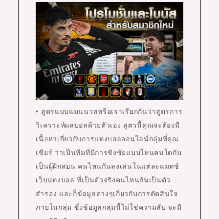
• สูตรแบบแมนนวลหรือเราเรียกกันว่าสูตรการ
วิเคราะห์ผลบอลด้วยตัวเอง สูตรนี้คุณจะต้องมี
เนื้อหาเกี่ยวกับการแทงบอลออนไลน์กลุ่มที่คุณ
เชียร์ ว่าเป็นทีมที่มีการชิงชัยแบบไหนคนใดกัน
เป็นผู้ฝึกสอน คนไหนกันลงเล่นในแต่ละแมทช์
เว็บแทงบอล ที่เป็นตัวจริงคนไหนกันเป็นตัว
สำรอง และก็ข้อมูลต่างๆเกี่ยวกับการตัดสินใจ
ภายในกลุ่ม ซึ่งข้อมูลกลุ่มนี้ไม่ใช่ความลับ จะมี