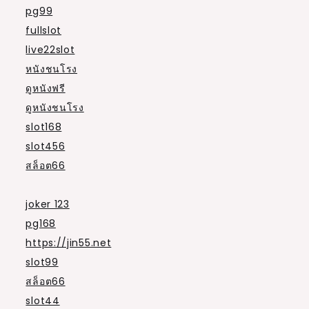
pg99
fullslot
live22slot
หนังชนโรง
ดูหนังฟรี
ดูหนังชนโรง
slot168
slot456
สล็อต66
joker 123
pg168
https://jin55.net
slot99
สล็อต66
slot44