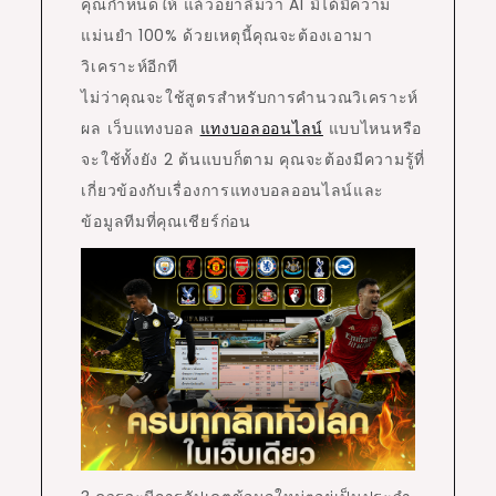
คุณกำหนดให้ แล้วอย่าลืมว่า AI มิได้มีความ
แม่นยำ 100% ด้วยเหตุนี้คุณจะต้องเอามา
วิเคราะห์อีกที
ไม่ว่าคุณจะใช้สูตรสำหรับการคำนวณวิเคราะห์
ผล เว็บแทงบอล
แทงบอลออนไลน์
แบบไหนหรือ
จะใช้ทั้งยัง 2 ต้นแบบก็ตาม คุณจะต้องมีความรู้ที่
เกี่ยวข้องกับเรื่องการแทงบอลออนไลน์และ
ข้อมูลทีมที่คุณเชียร์ก่อน