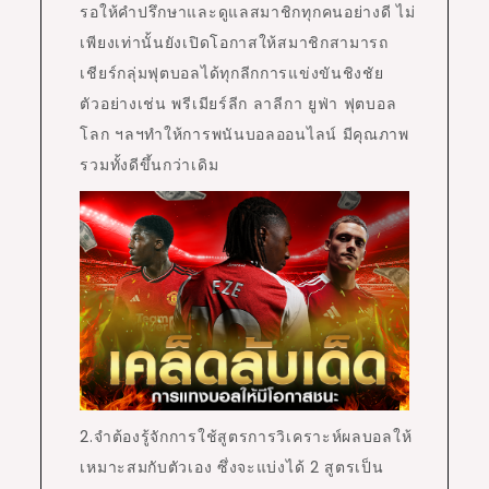
รอให้คำปรึกษาและดูแลสมาชิกทุกคนอย่างดี ไม่
เพียงเท่านั้นยังเปิดโอกาสให้สมาชิกสามารถ
เชียร์กลุ่มฟุตบอลได้ทุกลีกการแข่งขันชิงชัย
ตัวอย่างเช่น พรีเมียร์ลีก ลาลีกา ยูฟ่า ฟุตบอล
โลก ฯลฯทำให้การพนันบอลออนไลน์ มีคุณภาพ
รวมทั้งดีขึ้นกว่าเดิม
2.จำต้องรู้จักการใช้สูตรการวิเคราะห์ผลบอลให้
เหมาะสมกับตัวเอง ซึ่งจะแบ่งได้ 2 สูตรเป็น