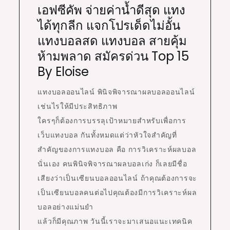
เอฟซีคัพ จ่ายค่าน้ำดีสุด แทง
ได้ทุกลีก แจกโปรเด็ดไม่อั้น
แทงบอลสด แทงบอล สายคุ้ม
ห้ามพลาด สมัครด่วน Top 15
By Eloise
แทงบอลออนไลน์ พินิจพิจารณาผลบอลออนไลน์
เช่นไรให้มีประสิทธิภาพ
ใครๆก็ต้องการบรรลุเป้าหมายสำหรับเพื่อการ
เว็บแทงบอล กันทั้งหมดแต่ว่าหัวใจสำคัญที่
สำคัญของการแทงบอล คือ การวิเคราะห์ผลบอล
นั่นเอง คนพินิจพิจารณาผลบอลเก่ง ก็เลยมีชื่อ
เสียงว่าเป็นเซียนบอลออนไลน์ ถ้าคุณต้องการจะ
เป็นเซียนบอลคนต่อไปคุณต้องมีการวิเคราะห์ผล
บอลอย่างแม่นยำ
แล้วก็มีคุณภาพ วันนี้เราจะมาเสนอแนะเทคนิค