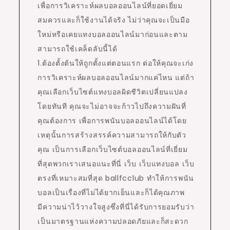
เพื่อการวิเคราะห์ผลบอลออนไลน์ที่ยอดเยี่ยม
สมควรและก็ใช้งานได้จริง ไม่ว่าคุณจะเป็นมือ
ใหม่หรือเคยแทงบอลออนไลน์มาก่อนและตาม
สามารถใช้เคล็ดลับนี้ได้
1.ต้องตั้งต้นให้ถูกตั้งแต่ตอนแรก ต่อให้คุณจะเก่ง
การวิเคราะห์ผลบอลออนไลน์มากแค่ไหน แต่ถ้า
คุณเลือกเว็บไซต์แทงบอลผิดชีวิตเปลี่ยนแปลง
โดยทันที คุณจะไม่อาจจะก้าวไปถึงความฝันที่
คุณต้องการ เพื่อการพนันบอลออนไลน์ได้โดย
เหตุนั้นการสร้างสรรค์ความสามารถให้กับตัว
คุณ เป็นการเลือกเว็บไซต์บอลออนไลน์ที่เยี่ยม
ที่สุดพวกเราเสนอแนะที่นี่ เว็บ เว็บแทงบอล เว็บ
ตรงที่เหมาะสมที่สุด ballfcclub ทำให้การพนัน
บอลเป็นเรื่องที่ไม่ได้ยากเย็นและก็ได้คุณภาพ
มีความน่าไว้วางใจสูงซึ่งที่นี่ได้รับการยอมรับว่า
เป็นมาตรฐานแห่งความปลอดภัยและก็สะดวก