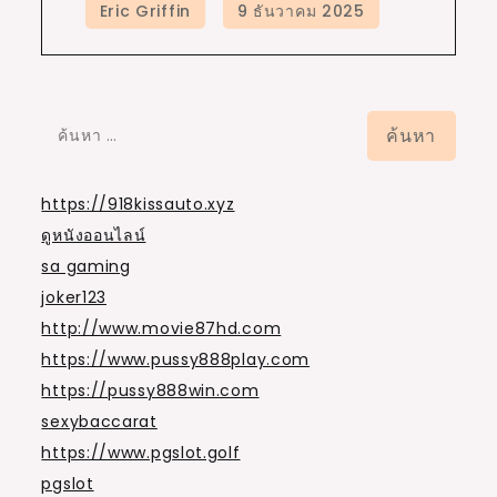
ค้นหา
สำหรับ:
https://918kissauto.xyz
ดูหนังออนไลน์
sa gaming
joker123
http://www.movie87hd.com
https://www.pussy888play.com
https://pussy888win.com
sexybaccarat
https://www.pgslot.golf
pgslot