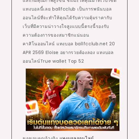
และก็มีคุณภาพสูงขึ้น ชี้แนะให้คุณมาที่เว็บไซต์
แทงบอลนี้เลย ballfcclub เป็นการพนันบอล
ออนไลน์ที่จะทำให้คุณได้รับความคุ้มราคากับ
เว็บที่มีความน่าวางใจสูงแบบนี้ตรงนี้รองรับ
ความต้องการของสมาชิกแน่นอน
คาสิโนออนไลน์ แทงบอล ballfcclub.net 20
APR 2569 Eloise อยากรวยต้องลอง แทงบอล
ออนไลน์True wallet Top 52
ขอขอบคุณอ้างอิง
แทงบอลออนไลน์