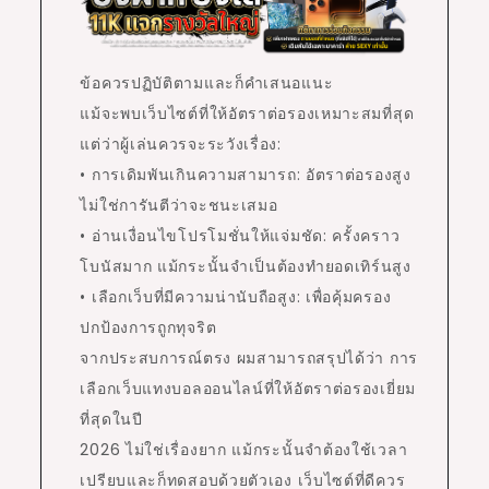
ข้อควรปฏิบัติตามและก็คำเสนอแนะ
แม้จะพบเว็บไซต์ที่ให้อัตราต่อรองเหมาะสมที่สุด
แต่ว่าผู้เล่นควรจะระวังเรื่อง:
• การเดิมพันเกินความสามารถ: อัตราต่อรองสูง
ไม่ใช่การันตีว่าจะชนะเสมอ
• อ่านเงื่อนไขโปรโมชั่นให้แจ่มชัด: ครั้งคราว
โบนัสมาก แม้กระนั้นจำเป็นต้องทำยอดเทิร์นสูง
• เลือกเว็บที่มีความน่านับถือสูง: เพื่อคุ้มครอง
ปกป้องการถูกทุจริต
จากประสบการณ์ตรง ผมสามารถสรุปได้ว่า การ
เลือกเว็บแทงบอลออนไลน์ที่ให้อัตราต่อรองเยี่ยม
ที่สุดในปี
2026 ไม่ใช่เรื่องยาก แม้กระนั้นจำต้องใช้เวลา
เปรียบและก็ทดสอบด้วยตัวเอง เว็บไซต์ที่ดีควร