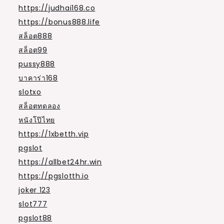
https://judhai168.co
https://bonus888.life
สล็อต888
สล็อต99
pussy888
บาคาร่า168
slotxo
สล็อตทดลอง
หนังโป๊ไทย
https://1xbetth.vip
pgslot
https://allbet24hr.win
https://pgslotth.io
joker 123
slot777
pgslot88