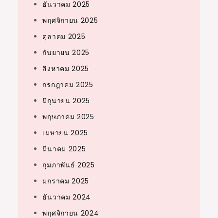
ธันวาคม 2025
พฤศจิกายน 2025
ตุลาคม 2025
กันยายน 2025
สิงหาคม 2025
กรกฎาคม 2025
มิถุนายน 2025
พฤษภาคม 2025
เมษายน 2025
มีนาคม 2025
กุมภาพันธ์ 2025
มกราคม 2025
ธันวาคม 2024
พฤศจิกายน 2024