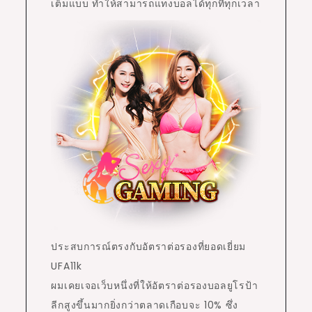
เต็มแบบ ทำให้สามารถแทงบอลได้ทุกที่ทุกเวลา
ประสบการณ์ตรงกับอัตราต่อรองที่ยอดเยี่ยม
UFA11k
ผมเคยเจอเว็บหนึ่งที่ให้อัตราต่อรองบอลยูโรป้า
ลีกสูงขึ้นมากยิ่งกว่าตลาดเกือบจะ 10% ซึ่ง