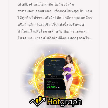
ufa11bet เล่นได้ทุกลีก ไม่มีข้อจำกัด
สำหรับคอบอลอย่างผม เรื่องจำเป็นที่สุดเป็น เล่น
ได้ทุกลีก ไม่ว่าจะพรีเมียร์ลีก ลาลีกา บุนเดสลีกา
หรือลีกเล็กๆในเอเชีย เว็บแห่งนี้รองรับหมด
ทำให้ผมไม่เสียโอกาสสำหรับเพื่อการแทงกลุ่ม
โปรด และยังรวมไปถึงลีกที่พึ่งจะเปิดฤดูกาลใหม่