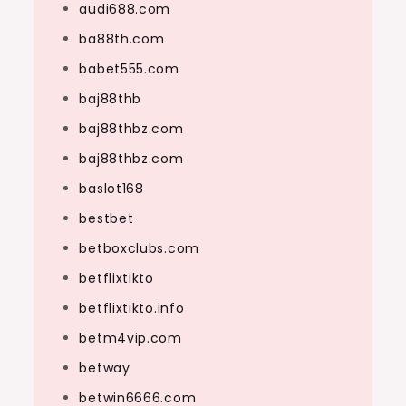
audi688.com
ba88th.com
babet555.com
baj88thb
baj88thbz.com
baj88thbz.com
baslot168
bestbet
betboxclubs.com
betflixtikto
betflixtikto.info
betm4vip.com
betway
betwin6666.com