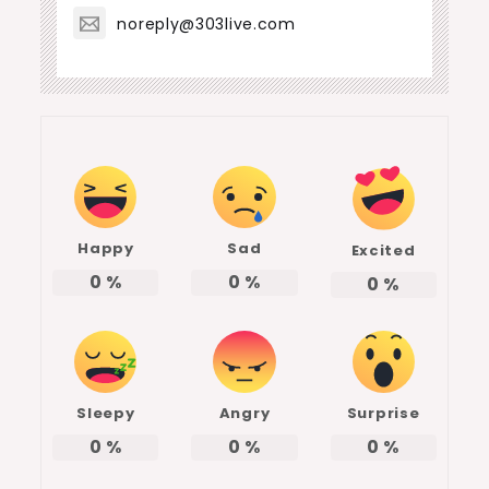
noreply@303live.com
Happy
Sad
Excited
0
%
0
%
0
%
Sleepy
Angry
Surprise
0
%
0
%
0
%