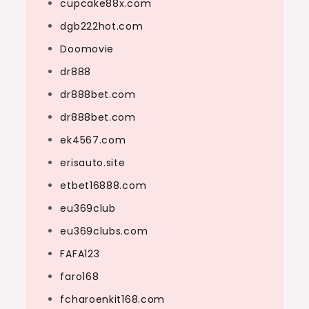
cupcake88x.com
dgb222hot.com
Doomovie
dr888
dr888bet.com
dr888bet.com
ek4567.com
erisauto.site
etbet16888.com
eu369club
eu369clubs.com
FAFA123
faro168
fcharoenkit168.com