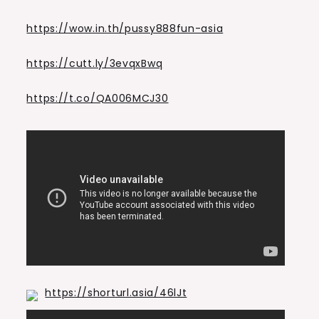
https://wow.in.th/pussy888fun-asia
https://cutt.ly/3evqxBwq
https://t.co/QA006MCJ30
https://shorturl.asia/46lJt