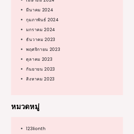
เมษายน 2024
มีนาคม 2024
กุมภาพันธ์ 2024
มกราคม 2024
ธันวาคม 2023
พฤศจิกายน 2023
ตุลาคม 2023
กันยายน 2023
สิงหาคม 2023
หมวดหมู่
123lionth