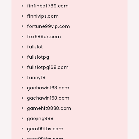
finfinbet789.com
finnivips.com
fortune99vip.com
fox689ok.com
fullslot
fullslotpg
fullslotpg168.com
funny18
gachawin168.com
gachawin168.com
gamehit8888.com
gaojing888
gem99ths.com