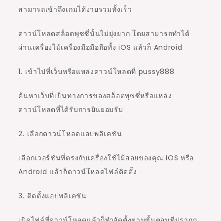
สามารถเข้าถึงเกมได้ง่ายรวมทั้งเร็ว
ดาวน์โหลดสล็อตพุซซี่นั้นไม่ยุ่งยาก โดยสามารถทำได้
ผ่านเครื่องไม้เครื่องมือมือถือทั้ง iOS แล้วก็ Android
1. เข้าไปที่เว็บหรือแหล่งดาวน์โหลดที่ pussy888
ค้นหาเว็บที่เป็นทางการของสล็อตพุซซี่หรือแหล่ง
ดาวน์โหลดที่ได้รับการยินยอมรับ
2. เลือกดาวน์โหลดแอปพลิเคชัน
เลือกเวอร์ชันที่ตรงกับเครื่องใช้ไม้สอยของคุณ iOS หรือ
Android แล้วก็ดาวน์โหลดไฟล์ติดตั้ง
3. ติดตั้งแอปพลิเคชัน
เปิดไฟล์ที่ดาวน์โหลดแล้วก็ทำจัดตั้งตามขั้นตอนที่ปรากฏ