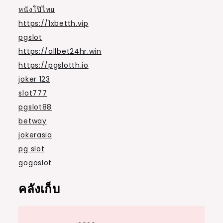
หนังโป๊ไทย
https://1xbetth.vip
pgslot
https://allbet24hr.win
https://pgslotth.io
joker 123
slot777
pgslot88
betway
jokerasia
pg slot
gogoslot
คลังเก็บ