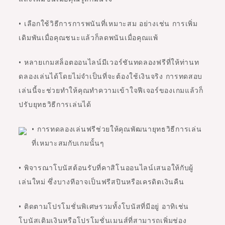
• เลือกใช้วิธีการการพนันที่เหมาะสม อย่างเช่น การเพิ่ม
เดิมพันเมื่อคุณชนะแล้วก็ลดพนันเมื่อคุณแพ้
• หลายเกมสล็อตออนไลน์มีเวอร์ชันทดลองฟรีที่ให้ท่านท
ดลองเล่นได้โดยไม่จำเป็นที่จะต้องใช้เงินจริง การทดสอบ
เล่นนี้จะช่วยทำให้คุณทำความเข้าใจฟีเจอร์ของเกมแล้วก็
ปรับยุทธวิธีการเล่นได้
• การทดลองเล่นฟรีช่วยให้คุณพัฒนายุทธวิธีการเล่น
ที่เหมาะสมกับเกมนั้นๆ
• พิจารณาโบนัสต้อนรับที่คาสิโนออนไลน์เสนอให้กับผู้
เล่นใหม่ ซึ่งบางทีอาจเป็นฟรีสปินหรือเครดิตเงินคืน
• ติดตามโปรโมชั่นพิเศษรวมทั้งโบนัสที่มีอยู่ อาทิเช่น
โบนัสเติมเงินหรือโปรโมชั่นเมนส์ที่สามารถเพิ่มช่อง