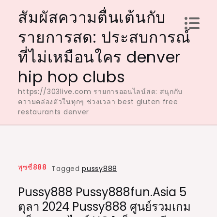
Skip
สัมผัสความตื่นเต้นกับ
to
รายการสด: ประสบการณ์
content
ที่ไม่เหมือนใคร denver
hip hop clubs
https://303live.com รายการออนไลน์สด: สนุกกับ
ความคล่องตัวในทุกๆ ช่วงเวลา best gluten free
restaurants denver
พุซซี่888
Tagged
pussy888
Pussy888 Pussy888fun.asia 5
ตุลา 2024 Pussy888 ศูนย์รวมเกม