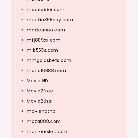
medee989.com
meekin365day.com
mexicanoo.com
mfj889xx.com
mib555s.com
mmgoldsbets.com
mono16888.com
Movie HD
Movie2free
Movie2thai
moviehdthai
moza888.com
mun789slot.com