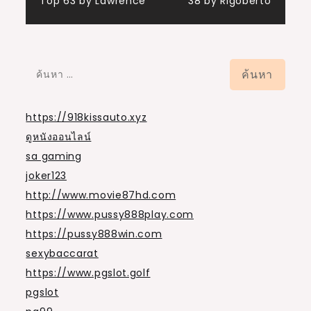
Top 63 by Lawrence
38 by Rigoberto
ค้นหา
สำหรับ:
https://918kissauto.xyz
ดูหนังออนไลน์
sa gaming
joker123
http://www.movie87hd.com
https://www.pussy888play.com
https://pussy888win.com
sexybaccarat
https://www.pgslot.golf
pgslot