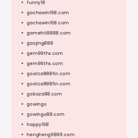
funny18
gachawin168.com
gachawin168.com
gamehit8888.com
gaojing888
gem99ths.com
gem99ths.com
goatza888fin.com
goatza888fin.com
gobaza88.com
gowingo
gowingo88.com
happy168
hengheng9899.com