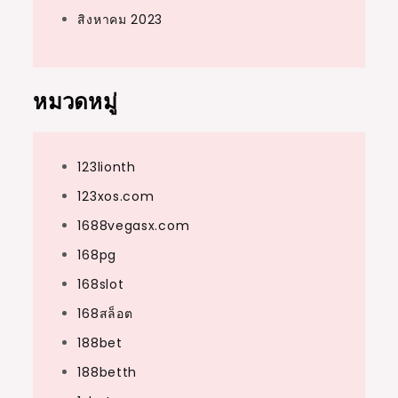
สิงหาคม 2023
หมวดหมู่
123lionth
123xos.com
1688vegasx.com
168pg
168slot
168สล็อต
188bet
188betth