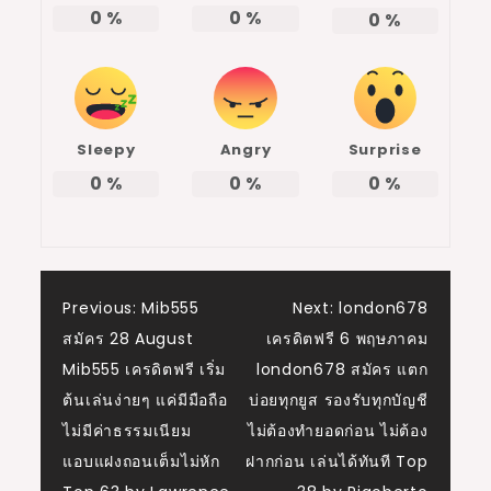
0
%
0
%
0
%
Sleepy
Angry
Surprise
0
%
0
%
0
%
แนะแนว
Previous:
Mib555
Next:
london678
สมัคร 28 August
เครดิตฟรี 6 พฤษภาคม
เรื่อง
Mib555 เครดิตฟรี เริ่ม
london678 สมัคร แตก
ต้นเล่นง่ายๆ แค่มีมือถือ
บ่อยทุกยูส รองรับทุกบัญชี
ไม่มีค่าธรรมเนียม
ไม่ต้องทำยอดก่อน ไม่ต้อง
แอบแฝงถอนเต็มไม่หัก
ฝากก่อน เล่นได้ทันที Top