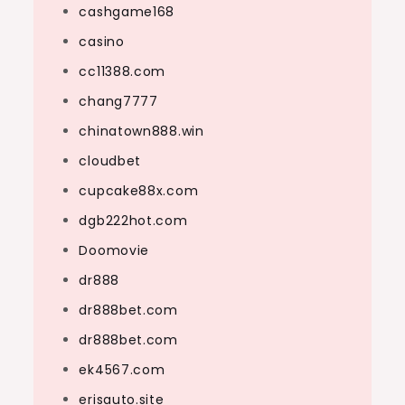
cashgame168
casino
cc11388.com
chang7777
chinatown888.win
cloudbet
cupcake88x.com
dgb222hot.com
Doomovie
dr888
dr888bet.com
dr888bet.com
ek4567.com
erisauto.site