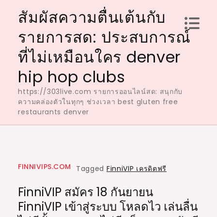
Skip
สัมผัสความตื่นเต้นกับ
to
รายการสด: ประสบการณ์
content
ที่ไม่เหมือนใคร denver
hip hop clubs
https://303live.com รายการออนไลน์สด: สนุกกับ
ความคล่องตัวในทุกๆ ช่วงเวลา best gluten free
restaurants denver
FINNIVIPS.COM
Tagged
FinniVIP เครดิตฟรี
FinniVIP สมัคร 18 กันยายน
FinniVIP เข้าสู่ระบบ โหลดไว เล่นลื่น