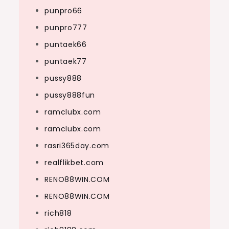
punpro66
punpro777
puntaek66
puntaek77
pussy888
pussy888fun
ramclubx.com
ramclubx.com
rasri365day.com
realflikbet.com
RENO88WIN.COM
RENO88WIN.COM
rich818