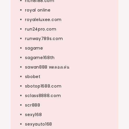
rich8188.com
royal online
royaleluxee.com
run24pro.com
runway789s.com
sagame
sagame168th
sawan888 ทดลองเล่น
sbobet
sbotop1688.com
sclass8888.com
scr888
sexy168
sexyauto168