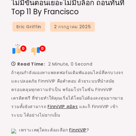
ไม่มีขั้นตอนเยอะไม่มีบล็อก ถอนทันที
Top 11 By Francisco
0
0
Read Time:
2 Minute, 0 Second
ถ้าคุณกำลังมองหาแพลตฟอร์มเดิมพันออนไลน์ที่ครบวงจร
และปลอดภัย FinniVIP คือคำตอบ ด้วยระบบที่นำสมัย
ครอบคลุมทุกความจำเป็น พร้อมโปรโมชั่น FinniVIP
เครดิตฟรี ที่ช่วยทำให้คุณเริ่มได้โดยไม่ต้องลงทุนมากมาย
รวมทั้งยังสามารถ
FinniVIP สมัคร
และก็ FinniVIP เข้า
ระบบ ได้อย่างไม่ยากเย็น
เพราะเหตุใดจะต้องเลือก
FinniVIP
?