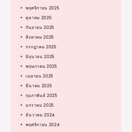
พฤศจิกายน 2025
ตุลาคม 2025
กันยายน 2025
สิงหาคม 2025
กรกฎาคม 2025
มิถุนายน 2025
พฤษภาคม 2025
เมษายน 2025
มีนาคม 2025
กุมภาพันธ์ 2025
มกราคม 2025
ธันวาคม 2024
พฤศจิกายน 2024