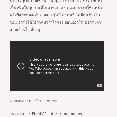
สำหรับผู้เล่นที่มองหาความคุ้มราคา FinniVIP เครดิตฟรี
เป็นหนึ่งในจุดเด่นที่ไม่ควรละเลย คุณสามารถใช้เครดิต
ฟรีเพื่อทดลองเล่นเกมต่างๆได้โดยทันที ไม่ต้องเติมเงิน
ก่อน อีกทั้งได้โอกาสทำกำไรจริง ถอนออกได้เมื่อกระทำ
ตามเงื่อนไขที่ระบุ
แนวทางลงทะเบียน FinniVIP
กระบวนการ FinniVIP สมัคร ง่ายดายมากๆ: