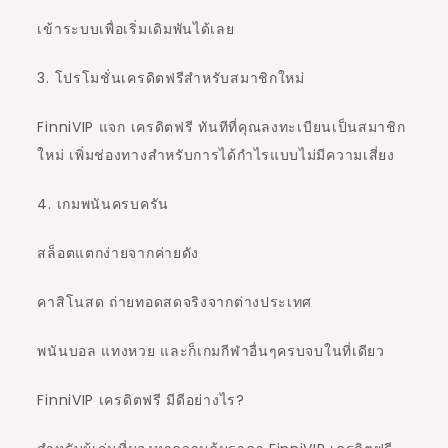
เข้าระบบเพื่อเริ่มเดิมพันได้เลย
3. โปรโมชั่นเครดิตฟรีสำหรับสมาชิกใหม่
FinniVIP แจก เครดิตฟรี ทันทีที่คุณลงทะเบียนเป็นสมาชิก
ใหม่ เพิ่มช่องทางสำหรับการได้กำไรแบบไม่มีความเสี่ยง
4. เกมพนันครบครัน
สล็อตแตกง่ายจากค่ายดัง
คาสิโนสด ถ่ายทอดสดจริงจากต่างประเทศ
พนันบอล แทงหวย และก็เกมกีฬาอื่นๆครบจบในที่เดียว
FinniVIP เครดิตฟรี มีดีอย่างไร?