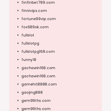
finfinbet789.com
finnivips.com
fortune99vip.com
fox689ok.com
fullslot
fullslotpg
fullslotpg168.com
funny18
gachawin168.com
gachawin168.com
gamehit8888.com
gaojing888
gem99ths.com
gem99ths.com