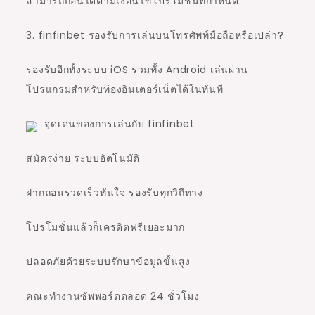
สามารถถอนได้ตามเงื่อนไขโปรโมชั่นที่กำหนด
3. finfinbet รองรับการเล่นบนโทรศัพท์มือถือหรือเปล่า?
รองรับอีกทั้งระบบ iOS รวมทั้ง Android เล่นผ่าน
โปรแกรมสำหรับท่องอินเตอร์เน็ตได้ในทันที
จุดเด่นของการเล่นกับ finfinbet
สมัครง่าย ระบบอัตโนมัติ
ฝากถอนรวดเร็วทันใจ รองรับทุกวิถีทาง
โปรโมชั่นแล้วก็เครดิตฟรีเยอะมาก
ปลอดภัยด้วยระบบรักษาข้อมูลขั้นสูง
คณะทำงานซัพพอร์ตตลอด 24 ชั่วโมง