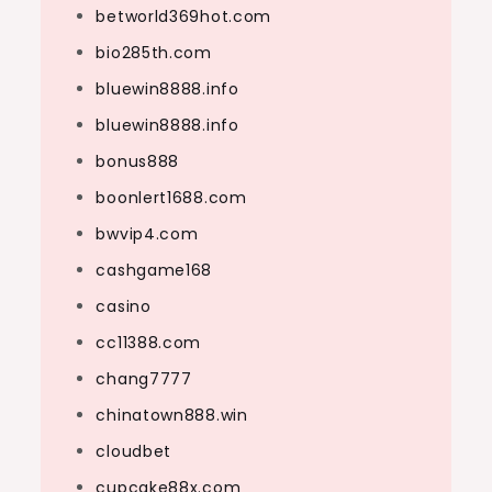
betworld369hot.com
bio285th.com
bluewin8888.info
bluewin8888.info
bonus888
boonlert1688.com
bwvip4.com
cashgame168
casino
cc11388.com
chang7777
chinatown888.win
cloudbet
cupcake88x.com