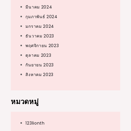
มีนาคม 2024
กุมภาพันธ์ 2024
มกราคม 2024
ธันวาคม 2023
พฤศจิกายน 2023
ตุลาคม 2023
กันยายน 2023
สิงหาคม 2023
หมวดหมู่
123lionth