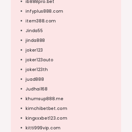
ib888pro.bet
infyplus888.com
item388.com
Jinda55
jinda888
joker123
joker123auto
joker123th
juad888
Judhai168
khumsup888.me
kimchibetbet.com
kingxxxbet123.com
kitti999vip.com