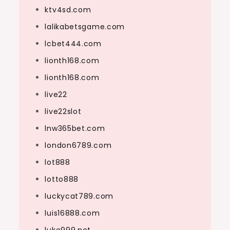
ktv4sd.com
lalikabetsgame.com
lcbet444.com
lionth168.com
lionth168.com
live22
live22slot
lnw365bet.com
london6789.com
lot888
lotto888
luckycat789.com
luis16888.com