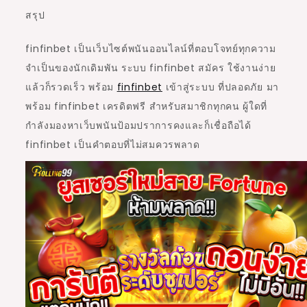
สรุป
finfinbet เป็นเว็บไซต์พนันออนไลน์ที่ตอบโจทย์ทุกความ
จำเป็นของนักเดิมพัน ระบบ finfinbet สมัคร ใช้งานง่าย
แล้วก็รวดเร็ว พร้อม
finfinbet
เข้าสู่ระบบ ที่ปลอดภัย มา
พร้อม finfinbet เครดิตฟรี สำหรับสมาชิกทุกคน ผู้ใดที่
กำลังมองหาเว็บพนันป้อมปราการคงและก็เชื่อถือได้
finfinbet เป็นคำตอบที่ไม่สมควรพลาด