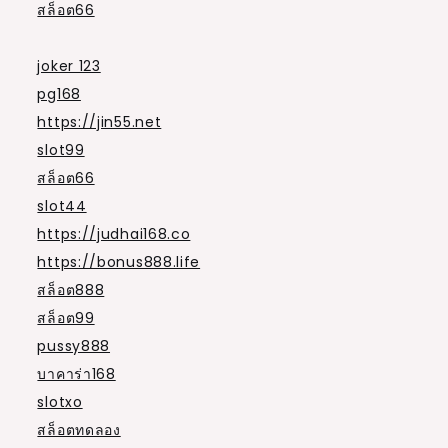
สล็อต66
joker 123
pg168
https://jin55.net
slot99
สล็อต66
slot44
https://judhai168.co
https://bonus888.life
สล็อต888
สล็อต99
pussy888
บาคาร่า168
slotxo
สล็อตทดลอง