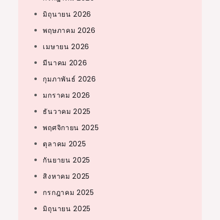
มิถุนายน 2026
พฤษภาคม 2026
เมษายน 2026
มีนาคม 2026
กุมภาพันธ์ 2026
มกราคม 2026
ธันวาคม 2025
พฤศจิกายน 2025
ตุลาคม 2025
กันยายน 2025
สิงหาคม 2025
กรกฎาคม 2025
มิถุนายน 2025