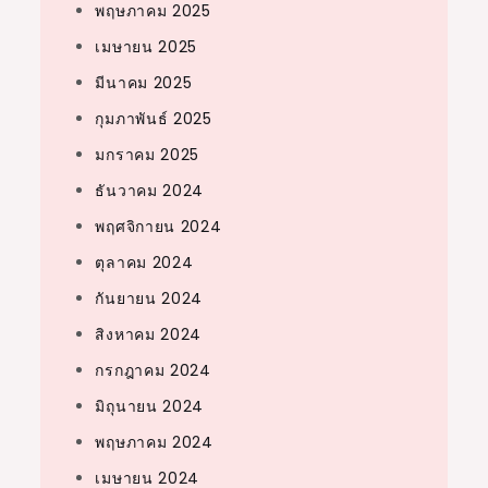
พฤษภาคม 2025
เมษายน 2025
มีนาคม 2025
กุมภาพันธ์ 2025
มกราคม 2025
ธันวาคม 2024
พฤศจิกายน 2024
ตุลาคม 2024
กันยายน 2024
สิงหาคม 2024
กรกฎาคม 2024
มิถุนายน 2024
พฤษภาคม 2024
เมษายน 2024