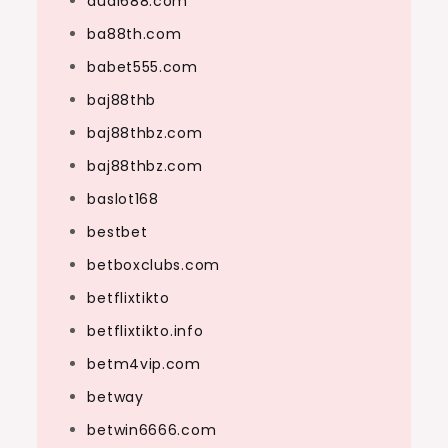
audi688.com
ba88th.com
babet555.com
baj88thb
baj88thbz.com
baj88thbz.com
baslot168
bestbet
betboxclubs.com
betflixtikto
betflixtikto.info
betm4vip.com
betway
betwin6666.com