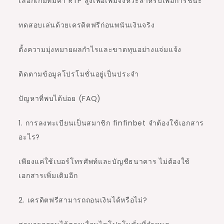
เลือกเกมที่มีค่า RTP สูงเพื่อเพิ่มจังหวะสำหรับเพื่อการชนะ
ทดสอบเล่นด้วยเครดิตฟรีก่อนพนันเงินจริง
ตั้งความมุ่งหมายผลกำไรและขาดทุนอย่างแจ่มแจ้ง
ติดตามข้อมูลโปรโมชั่นอยู่เป็นประจำ
ปัญหาที่พบได้บ่อย (FAQ)
1. การลงทะเบียนเป็นสมาชิก finfinbet จำต้องใช้เอกสาร
อะไร?
เพียงแค่ใช้เบอร์โทรศัพท์และบัญชีธนาคาร ไม่ต้องใช้
เอกสารเพิ่มเติมอีก
2. เครดิตฟรีสามารถถอนเงินได้หรือไม่?