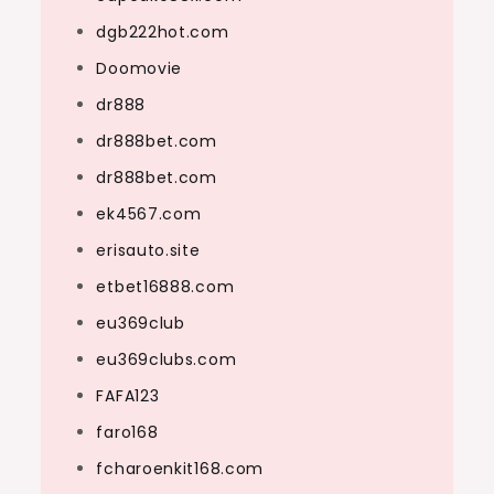
dgb222hot.com
Doomovie
dr888
dr888bet.com
dr888bet.com
ek4567.com
erisauto.site
etbet16888.com
eu369club
eu369clubs.com
FAFA123
faro168
fcharoenkit168.com