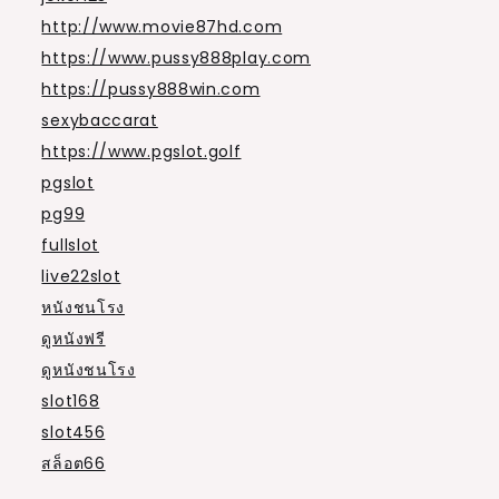
http://www.movie87hd.com
https://www.pussy888play.com
https://pussy888win.com
sexybaccarat
https://www.pgslot.golf
pgslot
pg99
fullslot
live22slot
หนังชนโรง
ดูหนังฟรี
ดูหนังชนโรง
slot168
slot456
สล็อต66