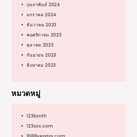
กุมภาพันธ์ 2024
มกราคม 2024
ธันวาคม 2023
พฤศจิกายน 2023
ตุลาคม 2023
กันยายน 2023
สิงหาคม 2023
หมวดหมู่
123lionth
123xos.com
1688vegasx.com