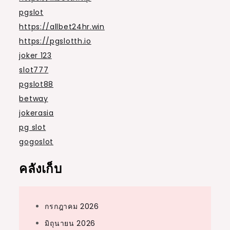
pgslot
https://allbet24hr.win
https://pgslotth.io
joker 123
slot777
pgslot88
betway
jokerasia
pg slot
gogoslot
คลังเก็บ
กรกฎาคม 2026
มิถุนายน 2026