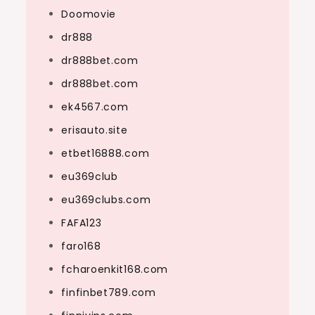
Doomovie
dr888
dr888bet.com
dr888bet.com
ek4567.com
erisauto.site
etbet16888.com
eu369club
eu369clubs.com
FAFA123
faro168
fcharoenkit168.com
finfinbet789.com