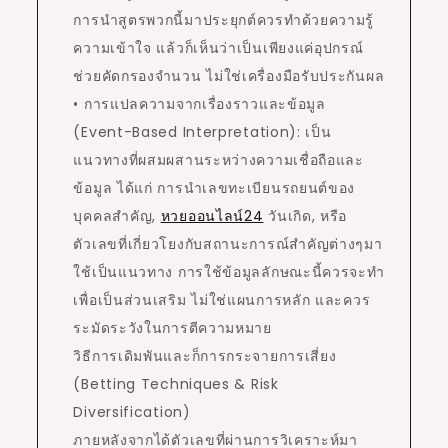
การนำสูตรพวกนี้มาประยุกต์ควรทำด้วยความรู้
ความเข้าใจ แล้วก็เห็นว่าเป็นเพียงแค่อุปกรณ์
ช่วยคัดกรองจำนวน ไม่ใช่เครื่องมือรับประกันผล
• การแปลความจากเรื่องราวและข้อมูล
(Event-Based Interpretation): เป็น
แนวทางที่ผสมผสานระหว่างความเชื่อถือและ
ข้อมูล ได้แก่ การนำเลขทะเบียนรถยนต์ของ
บุคคลสำคัญ,
หวยออนไลน์24
วันเกิด, หรือ
ตัวเลขที่เกี่ยวโยงกับสถานะการณ์สำคัญต่างๆมา
ใช้เป็นแนวทาง การใช้ข้อมูลลักษณะนี้ควรจะทำ
เพื่อเป็นส่วนเสริม ไม่ใช่แผนการหลัก และควร
ระมัดระวังในการตีความหมาย
วิธีการเดิมพันและก็การกระจายการเสี่ยง
(Betting Techniques & Risk
Diversification)
ภายหลังจากได้ตัวเลขที่ผ่านการวิเคราะห์มา