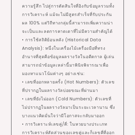
ความรู้สึก ไปสู่การตัดสินใจที่อิงกับข้อมูลรวมทั้ง
การวิเคราะห์ แม้จะไม่มีสูตรสำเร็จที่รับประกัน
ผล 100% แต่วิถีทางกลุ่มนี้สามารถเพิ่มความน่า
จะเป็นและลดการคาดเดาที่ไม่มีความสำคัญได้
• การใช้สถิติย้อนหลัง (Historical Data
Analysis): หนึ่งในเครื่องไม้เครื่องมือที่ทรง
อำนาจที่สุดคือข้อมูลผลรางวัลในอดีตกาล ผู้เล่น
สามารถนำข้อมูลเหล่านี้มาพินิจพิจารณาเพื่อ
มองหาแนวโน้มต่างๆ อย่างเช่น:
• เลขที่ออกหลายครั้ง (Hot Numbers): ตัวเลข
ที่ปรากฏในผลรางวัลบ่อยขณะที่ผ่านมา
• เลขที่ยังไม่ออก (Cold Numbers): ตัวเลขที่
ไม่ปรากฏในผลรางวัลมาเป็นระยะเวลานาน ซึ่ง
บางแนวคิดมั่นใจว่ามีโอกาสจะกลับมาออก
• การวิเคราะห์เลขคู่/คี่: ในหวยบางประเภท
การวิเคราะห์สัดส่วนของเลขคู่และก็เลขคี่ที่ออก