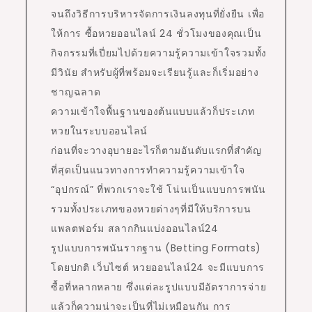
จนถึงวิธีการบริหารจัดการเงินลงทุนที่ยั่งยืน เพื่อ
ให้การ ซื้อหวยออนไลน์ 24 ชั่วโมงของคุณเป็น
กิจกรรมที่เปี่ยมไปด้วยความรู้ความเข้าใจรวมทั้ง
มีวินัย สำหรับผู้ที่พร้อมจะเรียนรู้และก็เริ่มอย่าง
ชาญฉลาด
ความเข้าใจพื้นฐานของต้นแบบแล้วก็ประเภท
หวยในระบบออนไลน์
ก่อนที่จะวางอุบายอะไรก็ตามอันดับแรกที่สำคัญ
ที่สุดเป็นแนวทางการทำความรู้ความเข้าใจ
“อุปกรณ์” ที่พวกเราจะใช้ โน่นเป็นแบบการพนัน
รวมทั้งประเภทของหวยต่างๆที่มีให้บริการบน
แพลตฟอร์ม สลากกินแบ่งออนไลน์24
รูปแบบการพนันรากฐาน (Betting Formats)
โดยปกติ เว็บไซต์ หวยออนไลน์24 จะมีแบบการ
ซื้อที่หลากหลาย ซึ่งแต่ละรูปแบบมีอัตราการจ่าย
แล้วก็ความน่าจะเป็นที่ไม่เหมือนกัน การ