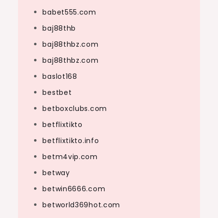
babet555.com
baj88thb
baj88thbz.com
baj88thbz.com
baslot168
bestbet
betboxclubs.com
betflixtikto
betflixtikto.info
betm4vip.com
betway
betwin6666.com
betworld369hot.com