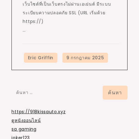
เว็บไซต์ที่เป็นเว็บตรงไม่ผ่านเอเย่นต์ มีระบบ
ระเบียบความปลอดภัย SSL (URL เริ่มด้วย
https://)
…
ค้นหา
สำหรับ:
https://918kissauto.xyz
ดูหนังออนไลน์
sa gaming
joker123