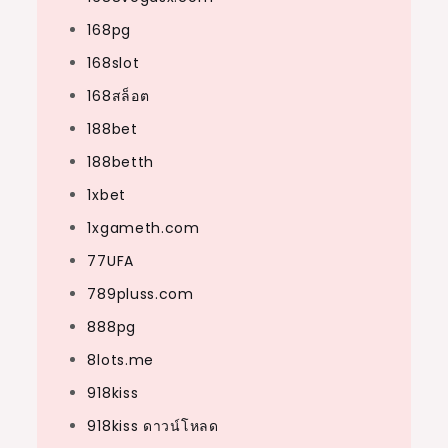
168pg
168slot
168สล็อต
188bet
188betth
1xbet
1xgameth.com
77UFA
789pluss.com
888pg
8lots.me
918kiss
918kiss ดาวน์โหลด