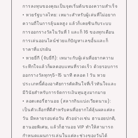
การลงทุนของคุณเป็นจุดเริ่มต้นของความสำเร็จ
• หวยรัฐบาลไทย: เหมาะสำหรับผู้เล่นที่ไม่อยาก
ความถี่ในการลุ้นผลสูง แล้วก็เคยชินกับระบบ
การออกรางวัลในวันที่ 1 และก็ 16 ของทุกเดือน
การเล่นออนไลน์ช่วยแก้ปัญหาเลขอั้นและก็
ราคาที่แปรผัน
• หวยยี่กี (จับยี่กี): เหมาะกับผู้เล่นที่อยากความ
ระทึกใจแล้วก็ผลตอบแทนที่รวดเร็ว ด้วยรอบการ
ออกรางวัลทุกๆ5-15 นาที ตลอด 1 วัน หวย
ประเภทนี้ต้องอาศัยการตัดสินใจที่เร็วทันใจและ
มีวินัยสำหรับการจัดการเงินทุนสูงมากมาย
• ลอตเตอรี่ฮานอย (สลากกินแบ่งเวียดนาม):
เป็นตัวเลือกที่ดีสำหรับคนที่อยากได้ลุ้นผลแต่ละ
วัน มีหลายรอบต่อวัน ตัวอย่างเช่น ฮานอยปกติ,
ฮานอยพิเศษ, แล้วก็ฮานอย VIP ทำให้สามารถ
กำหนดแผนการเล่นในแต่ละช่วงของวันได้