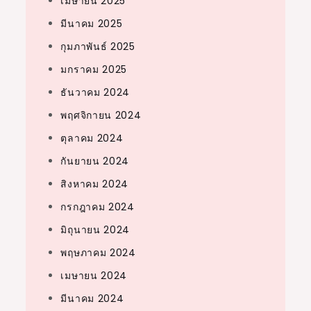
เมษายน 2025
มีนาคม 2025
กุมภาพันธ์ 2025
มกราคม 2025
ธันวาคม 2024
พฤศจิกายน 2024
ตุลาคม 2024
กันยายน 2024
สิงหาคม 2024
กรกฎาคม 2024
มิถุนายน 2024
พฤษภาคม 2024
เมษายน 2024
มีนาคม 2024