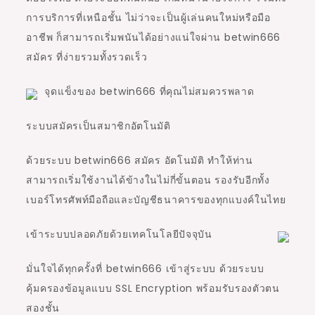
การบริการที่เหนือชั้น ไม่ว่าจะเป็นผู้เล่นคนใหม่หรือมือ
อาชีพ ก็สามารถเริ่มพนันได้อย่างแน่ใจผ่าน betwin666
สมัคร ที่ง่ายรวมทั้งรวดเร็ว
จุดแข็งของ betwin666 ที่คุณไม่สมควรพลาด
ระบบสมัครเป็นสมาชิกอัตโนมัติ
ด้วยระบบ betwin666 สมัคร อัตโนมัติ ทำให้ท่าน
สามารถเริ่มใช้งานได้ข้างในไม่กี่ขั้นตอน รองรับอีกทั้ง
เบอร์โทรศัพท์มือถือและบัญชีธนาคารของทุกแบงค์ในไทย
เข้าระบบปลอดภัยด้วยเทคโนโลยีปัจจุบัน
มั่นใจได้ทุกครั้งที่ betwin666 เข้าสู่ระบบ ด้วยระบบ
คุ้มครองข้อมูลแบบ SSL Encryption พร้อมรับรองตัวตน
สองชั้น