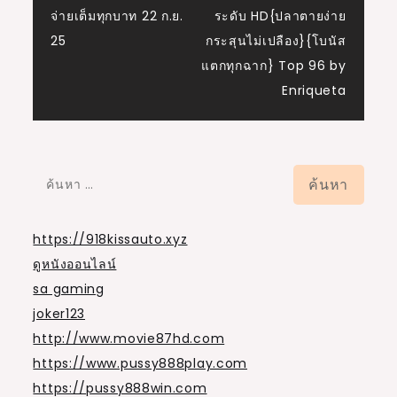
จ่ายเต็มทุกบาท 22 ก.ย.
ระดับ HD{ปลาตายง่าย
25
กระสุนไม่เปลือง}{โบนัส
แตกทุกฉาก} Top 96 by
Enriqueta
ค้นหา
สำหรับ:
https://918kissauto.xyz
ดูหนังออนไลน์
sa gaming
joker123
http://www.movie87hd.com
https://www.pussy888play.com
https://pussy888win.com