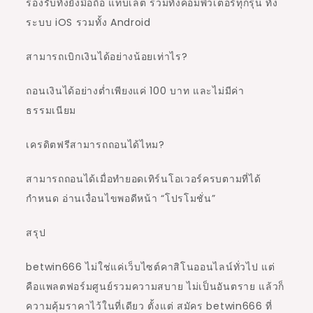
รองรับทั้งยังมือถือ แท็บเล็ต รวมทั้งคอมพิวเตอร์ทุกรุ่น ทั้ง
ระบบ iOS รวมทั้ง Android
สามารถเบิกเงินได้อย่างน้อยเท่าไร?
ถอนเงินได้อย่างต่ำเพียงแค่ 100 บาท และไม่มีค่า
ธรรมเนียม
เครดิตฟรีสามารถถอนได้ไหม?
สามารถถอนได้เมื่อทำยอดเทิร์นโอเวอร์ครบตามที่ได้
กำหนด อ่านเงื่อนไขพอดีหน้า “โปรโมชั่น”
สรุป
betwin666 ไม่ใช่แค่เว็บไซต์คาสิโนออนไลน์ทั่วไป แต่
คือแพลตฟอร์มศูนย์รวมความสบาย ไม่เป็นอันตราย แล้วก็
ความคุ้มราคาไว้ในที่เดียว ตั้งแต่ สมัคร betwin666 ที่