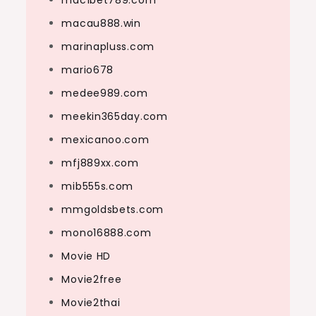
mac1bet789.com
macau888.win
marinapluss.com
mario678
medee989.com
meekin365day.com
mexicanoo.com
mfj889xx.com
mib555s.com
mmgoldsbets.com
mono16888.com
Movie HD
Movie2free
Movie2thai