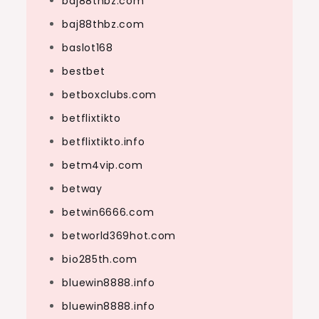
baj88thbz.com
baj88thbz.com
baslot168
bestbet
betboxclubs.com
betflixtikto
betflixtikto.info
betm4vip.com
betway
betwin6666.com
betworld369hot.com
bio285th.com
bluewin8888.info
bluewin8888.info