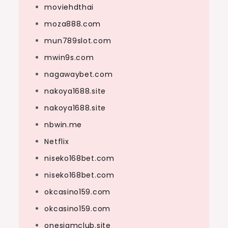
moviehdthai
moza888.com
mun789slot.com
mwin9s.com
nagawaybet.com
nakoya1688.site
nakoya1688.site
nbwin.me
Netflix
niseko168bet.com
niseko168bet.com
okcasino159.com
okcasino159.com
onesiamclub.site