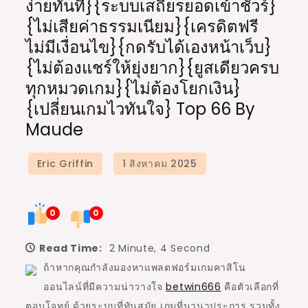
ง่ายทันที}{ระบบเสถียรยอดเข้าชัวร์}
{ไม่เสียค่าธรรมเนียม}{เครดิตฟรี
ไม่มีเงื่อนไข}{กดรับได้เองหน้าเว็บ}
{ไม่ต้องแชร์ให้ยุ่งยาก}{ยูสเดียวครบ
ทุกหมวดเกม}{ไม่ต้องโยกเงิน}
{เปลี่ยนเกมไวทันใจ} Top 66 By
Maude
0
0
Read Time:
2 Minute, 4 Second
ถ้าหากคุณกำลังมองหาแพลตฟอร์มเกมคาสิโน
ออนไลน์ที่มีความน่าวางใจ
betwin666
คือตัวเลือกที่
ตอบโจทย์ ด้วยระบบที่ทันสมัย เกมที่นานาประการ รวมทั้ง