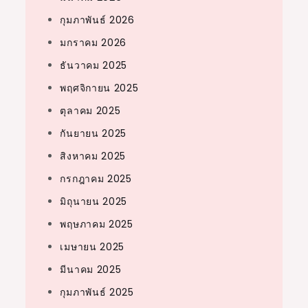
กุมภาพันธ์ 2026
มกราคม 2026
ธันวาคม 2025
พฤศจิกายน 2025
ตุลาคม 2025
กันยายน 2025
สิงหาคม 2025
กรกฎาคม 2025
มิถุนายน 2025
พฤษภาคม 2025
เมษายน 2025
มีนาคม 2025
กุมภาพันธ์ 2025