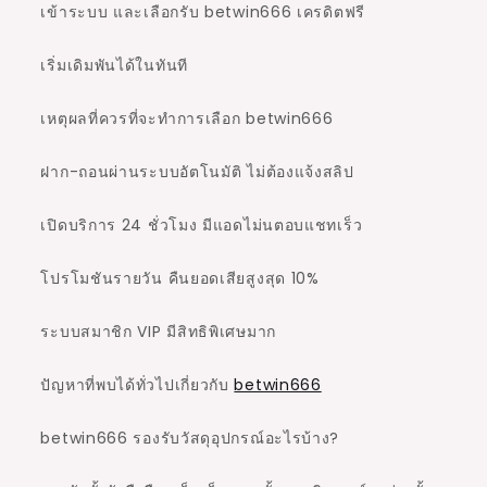
เข้าระบบ และเลือกรับ betwin666 เครดิตฟรี
เริ่มเดิมพันได้ในทันที
เหตุผลที่ควรที่จะทำการเลือก betwin666
ฝาก-ถอนผ่านระบบอัตโนมัติ ไม่ต้องแจ้งสลิป
เปิดบริการ 24 ชั่วโมง มีแอดไม่นตอบแชทเร็ว
โปรโมชันรายวัน คืนยอดเสียสูงสุด 10%
ระบบสมาชิก VIP มีสิทธิพิเศษมาก
ปัญหาที่พบได้ทั่วไปเกี่ยวกับ
betwin666
betwin666 รองรับวัสดุอุปกรณ์อะไรบ้าง?