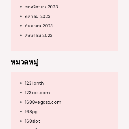
พฤศจิกายน 2023
ตุลาคม 2023
กันยายน 2023
สิงหาคม 2023
หมวดหมู่
123lionth
123xos.com
1688vegasx.com
168pg
168slot