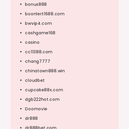
bonus888
boonlert1688.com
bwvip4.com
cashgame168
casino
cc11388.com
chang7777
chinatown888.win
cloudbet
cupcake88x.com
dgb222hot.com
Doomovie
dr888
dr888bet.com