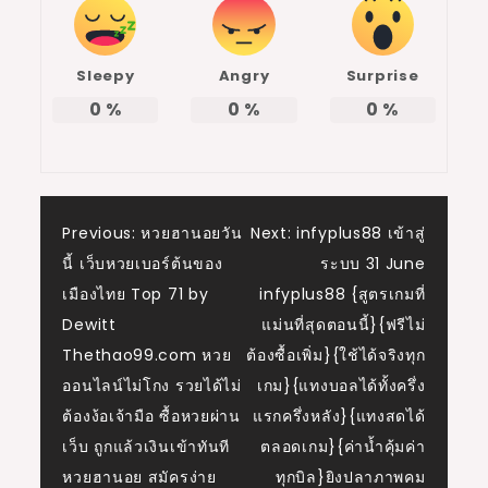
Sleepy
Angry
Surprise
0
%
0
%
0
%
แนะแนว
Previous:
หวยฮานอยวัน
Next:
infyplus88 เข้าสู่
นี้ เว็บหวยเบอร์ต้นของ
ระบบ 31 June
เรื่อง
เมืองไทย Top 71 by
infyplus88 {สูตรเกมที่
Dewitt
แม่นที่สุดตอนนี้}{ฟรีไม่
Thethao99.com หวย
ต้องซื้อเพิ่ม}{ใช้ได้จริงทุก
ออนไลน์ไม่โกง รวยได้ไม่
เกม}{แทงบอลได้ทั้งครึ่ง
ต้องง้อเจ้ามือ ซื้อหวยผ่าน
แรกครึ่งหลัง}{แทงสดได้
เว็บ ถูกแล้วเงินเข้าทันที
ตลอดเกม}{ค่าน้ำคุ้มค่า
หวยฮานอย สมัครง่าย
ทุกบิล}ยิงปลาภาพคม