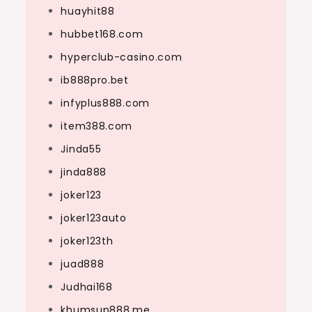
huayhit88
hubbet168.com
hyperclub-casino.com
ib888pro.bet
infyplus888.com
item388.com
Jinda55
jinda888
joker123
joker123auto
joker123th
juad888
Judhai168
khumsup888.me