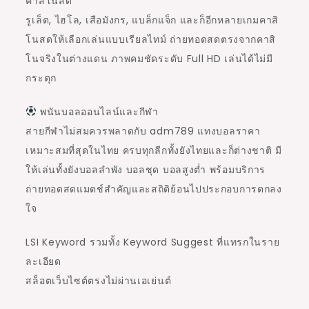
คาสิโนสด
รูเล็ต, ไฮโล, เสือมังกร, แบล็กแจ็ก และก็อีกหลายเกมคาสิ
โนสดให้เลือกเล่นแบบเรียลไทม์ ถ่ายทอดสดตรงจากคาสิ
โนจริงในต่างแดน ภาพคมชัดระดับ Full HD เล่นได้ไม่มี
กระตุก
พนันบอลออนไลน์และกีฬา
สายกีฬาไม่สมควรพลาดกับ adm789 แทงบอลราคา
เหมาะสมที่สุดในไทย ครบทุกลีกทั้งยังไทยและก็ต่างชาติ มี
ให้เล่นทั้งยังบอลลำพัง บอลชุด บอลสูงต่ำ พร้อมบริการ
ถ่ายทอดสดแมตช์สำคัญและสถิติย้อนไปประกอบการตกลง
ใจ
LSI Keyword รวมทั้ง Keyword Suggest ที่แทรกในราย
ละเอียด
สล็อตเว็บไซต์ตรงไม่ผ่านเอเย่นต์