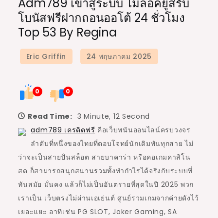
Adm789 เข้าสู่ระบบ ไม่ล็อคยูสรับ
โบนัสฟรีฝากถอนออโต้ 24 ชั่วโมง
Top 53 By Regina
0
0
Read Time:
3 Minute, 12 Second
adm789 เครดิตฟรี
คือเว็บพนันออนไลน์ครบวงจร
ลำดับที่หนึ่งของไทยที่ตอบโจทย์นักเดิมพันทุกสาย ไม่
ว่าจะเป็นสายปั่นสล็อต สายบาคาร่า หรือคอเกมคาสิโน
สด ก็สามารถสนุกสนานรวมทั้งทำกำไรได้จริงกับระบบที่
ทันสมัย มั่นคง แล้วก็ไม่เป็นอันตรายที่สุดในปี 2025 พวก
เราเป็น เว็บตรงไม่ผ่านเอเย่นต์ ศูนย์รวมเกมจากค่ายดังไว้
เยอะแยะ อาทิเช่น PG SLOT, Joker Gaming, SA