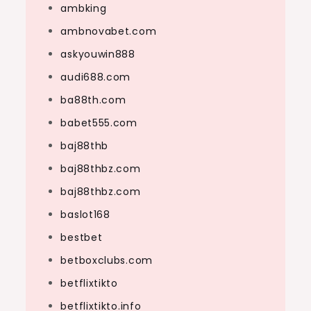
ambking
ambnovabet.com
askyouwin888
audi688.com
ba88th.com
babet555.com
baj88thb
baj88thbz.com
baj88thbz.com
baslot168
bestbet
betboxclubs.com
betflixtikto
betflixtikto.info