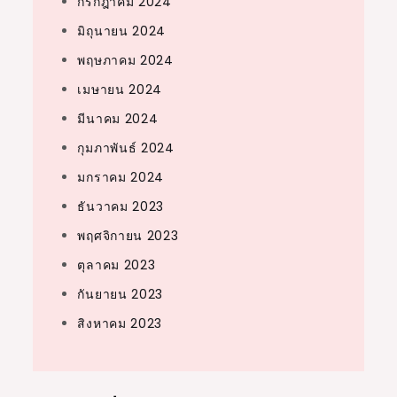
กรกฎาคม 2024
มิถุนายน 2024
พฤษภาคม 2024
เมษายน 2024
มีนาคม 2024
กุมภาพันธ์ 2024
มกราคม 2024
ธันวาคม 2023
พฤศจิกายน 2023
ตุลาคม 2023
กันยายน 2023
สิงหาคม 2023