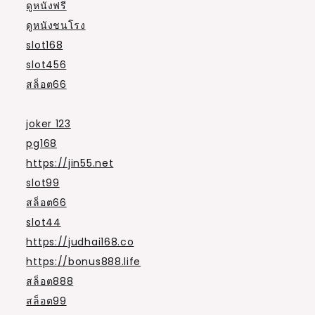
ดูหนังฟรี
ดูหนังชนโรง
slot168
slot456
สล็อต66
joker 123
pg168
https://jin55.net
slot99
สล็อต66
slot44
https://judhai168.co
https://bonus888.life
สล็อต888
สล็อต99