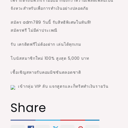
เพราะตรงนี้พวกเรามอบมากยิ่งกว่าความเพลิดเพลินเป็น
จังหวะสำหรับเพื่อการทำเงินอย่างปลอดภัย
สมัคร adm789 วันนี้ รับสิทธิพิเศษในทันที!
สมัครฟรี ไม่มีค่าประเพณี
รับ เครดิตฟรีไม่ต้องฝาก เล่นได้ทุกเกม
โบนัสสมาชิกใหม่ 100% สูงสุด 5,000 บาท
เชื้อเชิญสหายรับคอมมิชชันตลอดชาติ
เข้ากลุ่ม VIP ลับ แจกสูตรและก็ทริคทำเงินรายวัน
Share