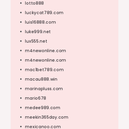
lotto888
luckycat789.com
luis16888.com
luke999.net
lux555.net
m4newonline.com
m4newonline.com
mac1bet789.com
macau888.win
marinapluss.com
mario678
medee989.com
meekin365day.com
mexicanoo.com