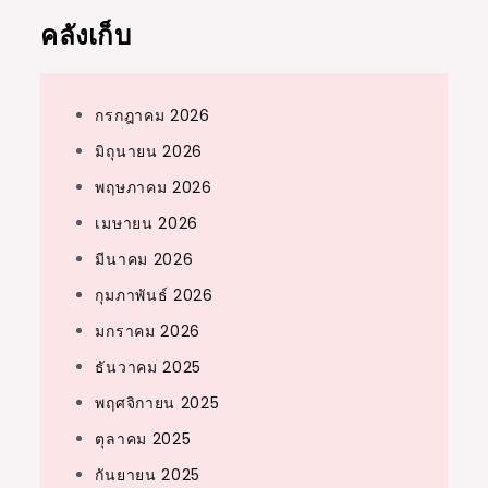
คลังเก็บ
กรกฎาคม 2026
มิถุนายน 2026
พฤษภาคม 2026
เมษายน 2026
มีนาคม 2026
กุมภาพันธ์ 2026
มกราคม 2026
ธันวาคม 2025
พฤศจิกายน 2025
ตุลาคม 2025
กันยายน 2025