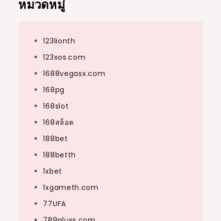
หมวดหมู่
123lionth
123xos.com
1688vegasx.com
168pg
168slot
168สล็อต
188bet
188betth
1xbet
1xgameth.com
77UFA
789pluss.com