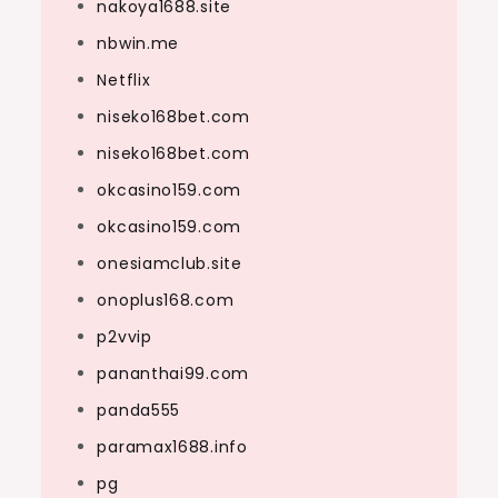
nakoya1688.site
nbwin.me
Netflix
niseko168bet.com
niseko168bet.com
okcasino159.com
okcasino159.com
onesiamclub.site
onoplus168.com
p2vvip
pananthai99.com
panda555
paramax1688.info
pg