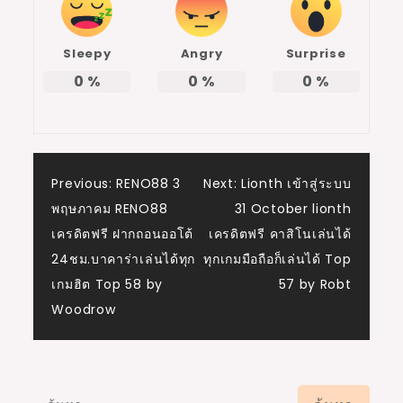
Sleepy
Angry
Surprise
0
%
0
%
0
%
แนะแนว
Previous:
RENO88 3
Next:
Lionth เข้าสู่ระบบ
พฤษภาคม RENO88
31 October lionth
เรื่อง
เครดิตฟรี ฝากถอนออโต้
เครดิตฟรี คาสิโนเล่นได้
24ชม.บาคาร่าเล่นได้ทุก
ทุกเกมมือถือก็เล่นได้ Top
เกมฮิต Top 58 by
57 by Robt
Woodrow
ค้นหา