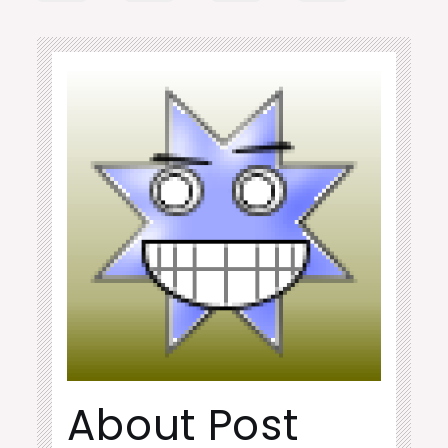
About Post