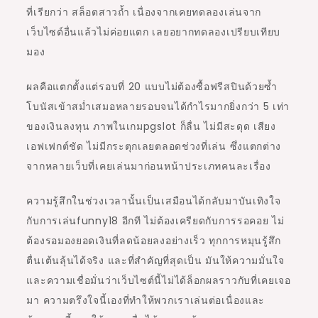
ที่เรียกว่า สล็อตสาวถ้ำ เนื่องจากเคยทดลองเล่นจาก
เว็บไซต์อื่นแล้วไม่ค่อยแตก เลยอยากทดลองเปรียบเทียบ
มอง
ผลคือแตกตั้งแต่รอบที่ 20 แบบไม่ต้องซื้อฟรีสปินด้วยซ้ำ
โบนัสเข้าสม่ำเสมอหลายรอบจนได้กำไรมากยิ่งกว่า 5 เท่า
ของเงินลงทุน ภาพในเกมpgslot ก็ลื่น ไม่มีสะดุด เสียง
เอฟเฟกต์ชัด ไม่มีกระตุกเลยตลอดช่วงที่เล่น ซึ่งแตกต่าง
จากหลายเว็บที่เคยเล่นมาก่อนหน้าประเภทคนละเรื่อง
ความรู้สึกในช่วงเวลานั้นเป็นเสมือนได้กลับมาบันเทิงใจ
กับการเล่นfunny18 อีกที ไม่ต้องเครียดกับการรอคอย ไม่
ต้องรอมองยอดเงินที่ลดน้อยลงอย่างเร็ว ทุกการหมุนรู้สึก
ตื่นเต้นลุ้นได้จริง และที่สำคัญที่สุดเป็น มันให้ความมั่นใจ
และความเชื่อมั่นว่าเว็บไซต์นี้ไม่ได้ล็อกผลราวกับที่เคยเจอ
มา ความตรึงใจนี้เองที่ทำให้พวกเราเล่นต่อเนื่องและ