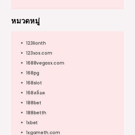
หมวดหมู่
123lionth
123xos.com
1688vegasx.com
168pg
168slot
168สล็อต
188bet
188betth
1xbet
1xgameth.com