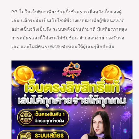
PG ไม่ใช่เว็บที่มาเพียงชั่วครั้งชั่วคราวเพื่อหวังเก็บยอดผู้
เล่น แม้กระนั้นเป็นเว็บไซต์ที่วางแบบมาเพื่อผู้ที่เล่นสล็อต
อย่างเป็นจริงเป็นจัง ระบบหลังบ้านทำมาดี มีเสถียรภาพสูง
การสมัครและก็ใช้งานไม่ซับซ้อน ฝากถอนง่าย รองรับวอ
เลท และไม่มีพันธะที่สลับซับซ้อนให้ผู้เล่นรู้สึกบีบคั้น