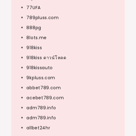
77UFA
789pluss.com
888pg
8lots.me
918kiss
918kiss ดาวน์โหลด
918kissauto
9kpluss.com
abbet789.com
acebet789.com
adm789.info
adm789.info
allbet24hr