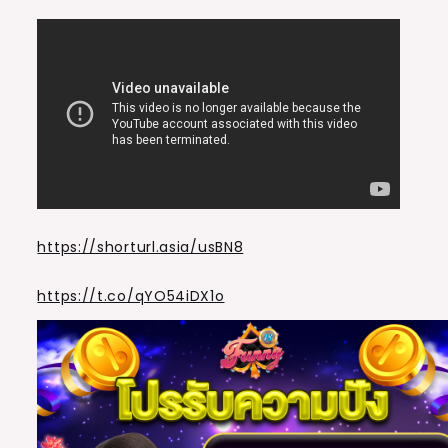
https://shorturl.asia/usBN8
https://t.co/qYO54iDX1o