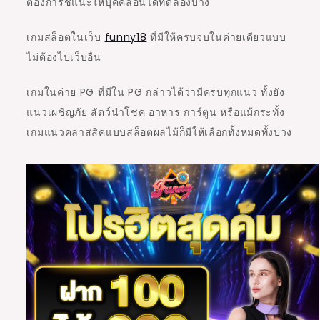
ต้องการชี้แนะให้บุคคลอื่นได้ทดลองบ้าง
เกมสล็อตในเว็บ
funny18
ที่มีให้ครบจบในค่ายเดียวแบบ
ไม่ต้องไปเว็บอื่น
เกมในค่าย PG ที่มีใน PG กล่าวได้ว่ามีครบทุกแนว ทั้งยัง
แนวเผชิญภัย สัตว์นำโชค อาหาร การ์ตูน หรือแม้กระทั้ง
เกมแนวคลาสสิคแบบสล็อตผลไม้ก็มีให้เลือกทั้งหมดทั้งปวง