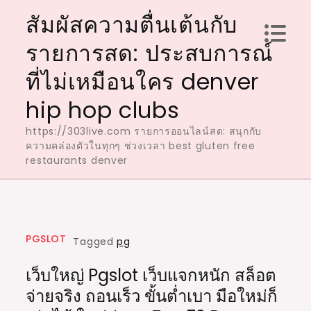
Skip
สัมผัสความตื่นเต้นกับ
to
รายการสด: ประสบการณ์
content
ที่ไม่เหมือนใคร denver
hip hop clubs
https://303live.com รายการออนไลน์สด: สนุกกับ
ความคล่องตัวในทุกๆ ช่วงเวลา best gluten free
restaurants denver
PGSLOT
Tagged
pg
เว็บใหญ่ Pgslot เว็บแจกหนัก สล็อต
จ่ายจริง ถอนเร็ว ขั้นต่ำเบา มือใหม่ก็