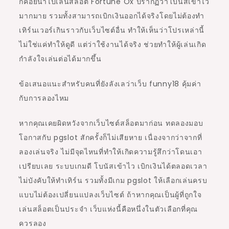
ก็ค่อยนำไปเล่นสล็อต Fortune Ox ปรากฏว่าโบนัสเข้าไว
มากมาย รวมทั้งสามารถเบิกเงินออกได้จริงโดยไม่ต้องทำ
เทิร์นเวอร์เกินราวกับเว็บไซต์อื่น ทำให้เห็นว่าโปรเหล่านี้
ไม่ใช่แค่ทำให้ดูดี แต่ว่าใช้งานได้จริง ช่วยทำให้ผู้เล่นเกิด
กำลังใจเล่นต่อได้มากขึ้น
ข้อเสนอแนะสำหรับคนที่ยังลังเลว่าเว็บ funny18 คุ้มค่า
กับการลองไหม
หากคุณเคยผิดหวังจากเว็บไซต์สล็อตมาก่อน ทดลองมอบ
โอกาสกับ pgslot สักครั้งก็ไม่เสียหาย เนื่องจากว่าจากที่
ลองเล่นจริง ไม่มีจุดไหนที่ทำให้เกิดความรู้สึกว่าโดนเอา
เปรียบเลย ระบบเกมดี โบนัสเข้าไว เบิกเงินได้ตลอดเวลา
ไม่บังคับให้ทำเทิร์น รวมทั้งมีเกม pgslot ให้เลือกเล่นครบ
แบบไม่ต้องเปลี่ยนแปลงเว็บไซต์ ถ้าหากคุณเป็นผู้ที่ถูกใจ
เล่นสล็อตเป็นประจำ เว็บแห่งนี้คือหนึ่งในตัวเลือกที่คุณ
ควรลอง