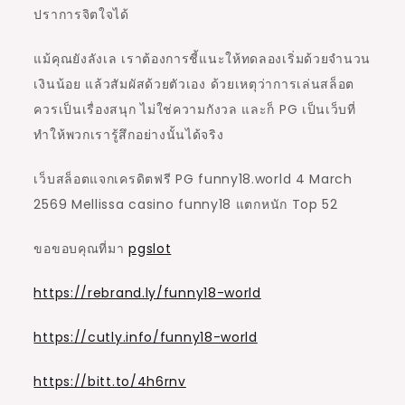
ปราการจิตใจได้
แม้คุณยังลังเล เราต้องการชี้แนะให้ทดลองเริ่มด้วยจำนวน
เงินน้อย แล้วสัมผัสด้วยตัวเอง ด้วยเหตุว่าการเล่นสล็อต
ควรเป็นเรื่องสนุก ไม่ใช่ความกังวล และก็ PG เป็นเว็บที่
ทำให้พวกเรารู้สึกอย่างนั้นได้จริง
เว็บสล็อตแจกเครดิตฟรี PG funny18.world 4 March
2569 Mellissa casino funny18 แตกหนัก Top 52
ขอขอบคุณที่มา
pgslot
https://rebrand.ly/funny18-world
https://cutly.info/funny18-world
https://bitt.to/4h6rnv