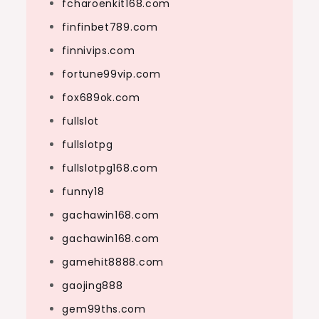
fcharoenkit168.com
finfinbet789.com
finnivips.com
fortune99vip.com
fox689ok.com
fullslot
fullslotpg
fullslotpg168.com
funny18
gachawin168.com
gachawin168.com
gamehit8888.com
gaojing888
gem99ths.com