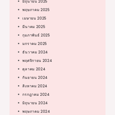
มิถุนายน 2025
พฤษภาคม 2025
เมษายน 2025
มีนาคม 2025
กุมภาพันธ์ 2025
มกราคม 2025
ธันวาคม 2024
พฤศจิกายน 2024
ตุลาคม 2024
กันยายน 2024
สิงหาคม 2024
กรกฎาคม 2024
มิถุนายน 2024
พฤษภาคม 2024