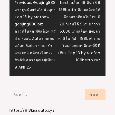
แนะแนว
Previous:
Gaojing888
Next:
สล็อต 18 มีนา 68
สายทุนน้อยจัดโบนัสจุกๆ
188betth มีเกมสล็อตให้
เรื่อง
Top 15 by Mathew
เลือกมากที่สุดในไทย มี
gaojing888.biz
20 ก็เล่นได้ มีเกมมากว่า
ดาวน์โหลด พีจีสล็อต ฟรี
5,000 เกมสล็อต ยิงปลา
ฝาก-ถอน Autoรวมเกม
คาสิโน กีฬา 188bet เกม
สล็อต ยิงปลา บาคาร่า
ใหม่ออกแบบพิเศษที่นี่ที่
แทงบอล สล็อตเว็บตรง
เดียว Top 13 by Stefan
สิทธิพิเศษรอคุณอยู่เพียบ
188betth.xyz
9 APR 25
ค้นหา
สำหรับ:
https://918kissauto.xyz