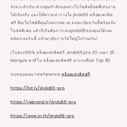
จังหวะทำเงิน หากคุณกำลังมองหาเว็บไซต์สล็อตที่เล่นง่าย
ได้เงินจริง และก็มีความน่าวางใจ jinda55 สล็อตเครดิต
ฟรี คือเว็บไซต์ที่คุณไม่ควรพลาด ลงทะเบียนวันนี้พร้อมรับ
โบนัสพิเศษ แล้วก็เริ่มต้นการเล่นjinda55ของคุณได้เลย
สมัครเลยวันนี้ แล้วมาลุ้นรางวัลใหญ่ไปร่วมกัน!
เว็บตรง100% สล็อตเครดิตฟรี Jinda55.pro 20 เมษา 25
Marquis คาสิโน สล็อตเครดิตฟรี มาแรงที่สุด Top 80
ขอขอบคุณมากreference
สล็อตเครดิตฟรี
https://bit.ly/jinda55-pro
https://rebrand.ly/jinda55-pro
https://wow.in.th/jinda55-pro