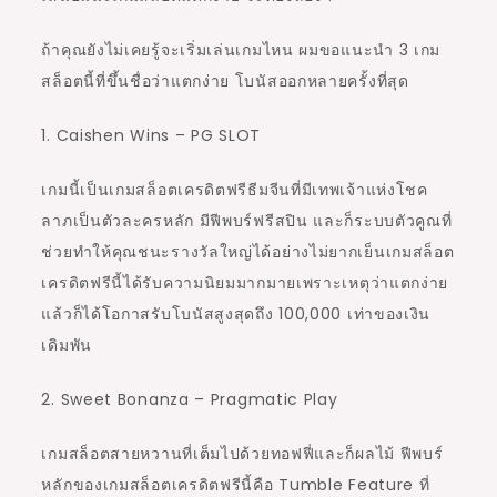
ถ้าคุณยังไม่เคยรู้จะเริ่มเล่นเกมไหน ผมขอแนะนำ 3 เกม
สล็อตนี้ที่ขึ้นชื่อว่าแตกง่าย โบนัสออกหลายครั้งที่สุด
1. Caishen Wins – PG SLOT
เกมนี้เป็นเกมสล็อตเครดิตฟรีธีมจีนที่มีเทพเจ้าแห่งโชค
ลาภเป็นตัวละครหลัก มีฟีพบร์ฟรีสปิน และก็ระบบตัวคูณที่
ช่วยทำให้คุณชนะรางวัลใหญ่ได้อย่างไม่ยากเย็นเกมสล็อต
เครดิตฟรีนี้ได้รับความนิยมมากมายเพราะเหตุว่าแตกง่าย
แล้วก็ได้โอกาสรับโบนัสสูงสุดถึง 100,000 เท่าของเงิน
เดิมพัน
2. Sweet Bonanza – Pragmatic Play
เกมสล็อตสายหวานที่เต็มไปด้วยทอฟฟี่และก็ผลไม้ ฟีพบร์
หลักของเกมสล็อตเครดิตฟรีนี้คือ Tumble Feature ที่