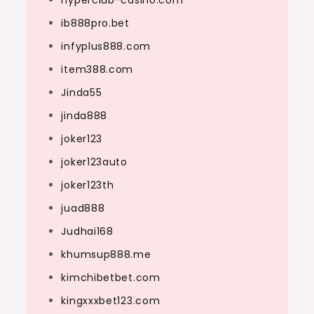
hyperclub-casino.com
ib888pro.bet
infyplus888.com
item388.com
Jinda55
jinda888
joker123
joker123auto
joker123th
juad888
Judhai168
khumsup888.me
kimchibetbet.com
kingxxxbet123.com