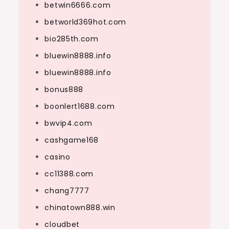
betwin6666.com
betworld369hot.com
bio285th.com
bluewin8888.info
bluewin8888.info
bonus888
boonlert1688.com
bwvip4.com
cashgame168
casino
cc11388.com
chang7777
chinatown888.win
cloudbet