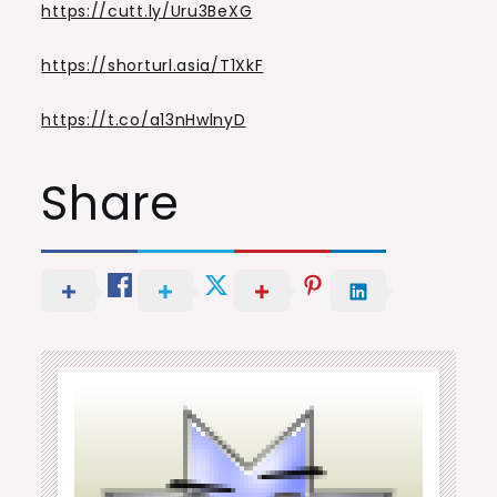
https://cutt.ly/Uru3BeXG
https://shorturl.asia/T1XkF
https://t.co/a13nHwlnyD
Share