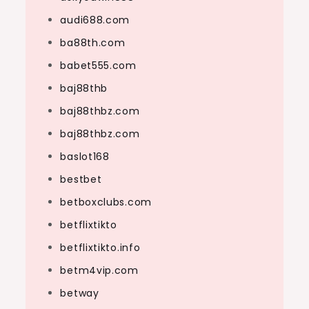
audi688.com
ba88th.com
babet555.com
baj88thb
baj88thbz.com
baj88thbz.com
baslot168
bestbet
betboxclubs.com
betflixtikto
betflixtikto.info
betm4vip.com
betway