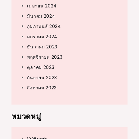
เมษายน 2024
มีนาคม 2024
กุมภาพันธ์ 2024
มกราคม 2024
ธันวาคม 2023
พฤศจิกายน 2023
ตุลาคม 2023
กันยายน 2023
สิงหาคม 2023
หมวดหมู่